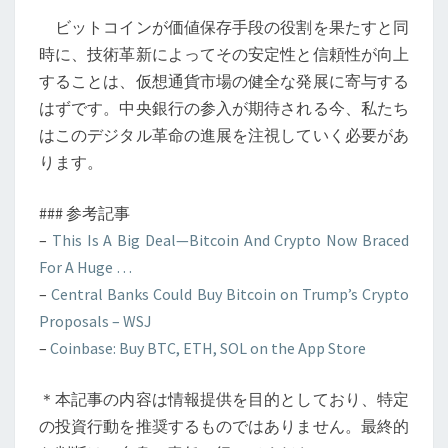
テ
ビットコインが価値保存手段の役割を果たすと同
ィ
時に、技術革新によってその安定性と信頼性が向上
技
することは、仮想通貨市場の健全な発展に寄与する
術
はずです。中央銀行の参入が期待される今、私たち
の
はこのデジタル革命の進展を注視していく必要があ
影
ります。
響
### 参考記事
–
This Is A Big Deal—Bitcoin And Crypto Now Braced
For A Huge …
–
Central Banks Could Buy Bitcoin on Trump’s Crypto
Proposals – WSJ
–
Coinbase: Buy BTC, ETH, SOL on the App Store
＊本記事の内容は情報提供を目的としており、特定
の投資行動を推奨するものではありません。最終的