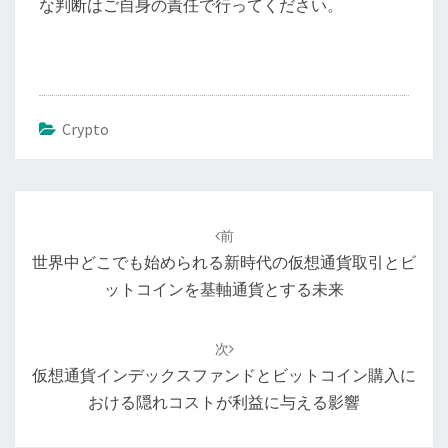
な判断はご自身の責任で行ってください。
Crypto
投
稿
前
ナ
世界中どこでも始められる新時代の仮想通貨取引とビ
ビ
ットコインを基軸通貨とする未来
ゲ
ー
次
シ
仮想通貨インデックスファンドとビットコイン購入に
ョ
おける隠れコストが利益に与える影響
ン