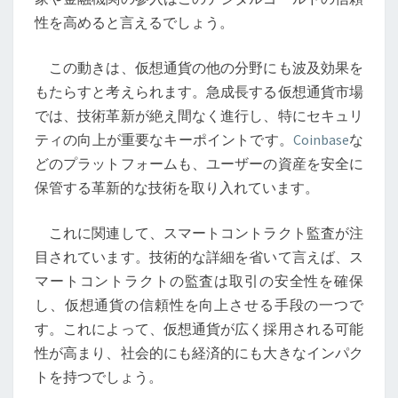
ト
性を高めると言えるでしょう。
コ
イ
この動きは、仮想通貨の他の分野にも波及効果を
ン
もたらすと考えられます。急成長する仮想通貨市場
購
では、技術革新が絶え間なく進行し、特にセキュリ
入
ティの向上が重要なキーポイントです。
Coinbase
な
の
どのプラットフォームも、ユーザーの資産を安全に
可
保管する革新的な技術を取り入れています。
能
性：
これに関連して、スマートコントラクト監査が注
市
目されています。技術的な詳細を省いて言えば、ス
場
マートコントラクトの監査は取引の安全性を確保
と
し、仮想通貨の信頼性を向上させる手段の一つで
セ
す。これによって、仮想通貨が広く採用される可能
キ
性が高まり、社会的にも経済的にも大きなインパク
ュ
トを持つでしょう。
リ