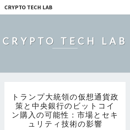
CRYPTO TECH LAB
CRYPTO TECH LAB
ト
トランプ大統領の仮想通貨政
ラ
策と中央銀行のビットコイ
ン
ン購入の可能性：市場とセキ
プ
大
ュリティ技術の影響
統