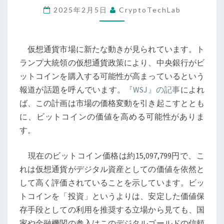
2025年2月5日
CryptoTechLab
領
の
仮
仮想通貨市場に新たな動きが見られています。ト
想
ランプ大統領の仮想通貨政策により、中央銀行がビ
通
ットコインを購入する可能性が高まっているという
貨
報道が話題を呼んでいます。
『WSJ』の記事
によれ
政
ば、この計画は市場の価格変動を引き起こすととも
策
に、ビットコインの価値を高める可能性がありま
と
す。
中
央
現在のビットコイン価格は約15,097,799円で、こ
銀
れは仮想通貨がデジタル資産としての価値を依然と
行
して高く評価されていることを示しています。ビッ
の
トコインを「投資」というよりは、安定した価値保
ビ
存手段としての利用を推奨する立場から見ても、国
ッ
家や金融機関の参入はこのデジタルゴールドの信頼