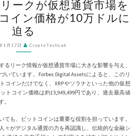
のリークが仮想通貨市場を
ラ
コイン価格が10万ドルに
ン
プ
迫る
関
連
5年1月17日
CryptoTechLab
の
リ
するリーク情報が仮想通貨市場に大きな影響を与え、
ー
ます。Forbes Digital Assetsによると、このリ
ク
トコインだけでなく、XRPやソラナといった他の仮想
が
コイン価格は約15,949,499円であり、過去最高値
仮
す。
想
通
いても、ビットコインは重要な役割を担っています。
貨
人々がデジタル通貨の力を再認識し、伝統的な金融シ
市