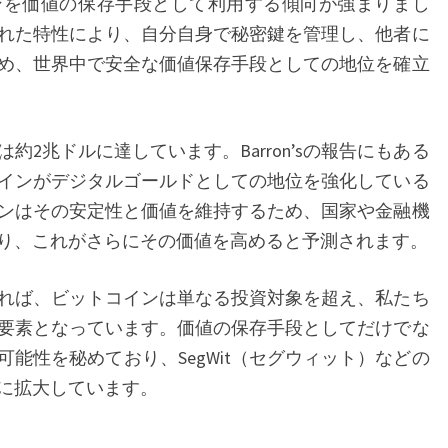
ンを価値の保存手段として利用する傾向が強まりまし
場
れた特性により、自分自身で秘密鍵を管理し、他者に
を
め、世界中で安全な価値保存手段としての地位を確立
活
性
化
2兆ドルに達しています。Barron’sの報告にもある
―
インがデジタルゴールドとしての地位を強化している
ビ
ンはその安定性と価値を維持するため、国家や金融機
ッ
り、これがさらにその価値を高めると予測されます。
ト
コ
れば、ビットコインは単なる投資対象を超え、私たち
イ
要素となっています。価値の保存手段としてだけでな
ン
能性を秘めており、SegWit（セグウィット）などの
価
に拡大しています。
格
が