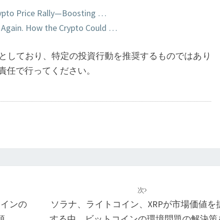
10
ypto Price Rally—Boosting …
万
00 Again. How the Crypto Could …
ド
ル
としており、特定の投資行動を推奨するものではあり
に
責任で行ってください。
迫
る
次
コインの
ソラナ、ライトコイン、XRPが市場価値を
頭
する中、ビットコインの環境問題の解決策