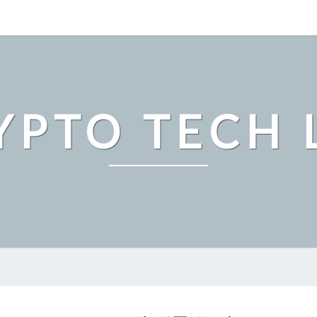
YPTO TECH 
ト