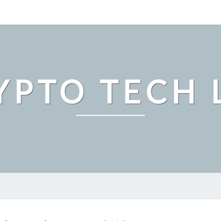
YPTO TECH 
機