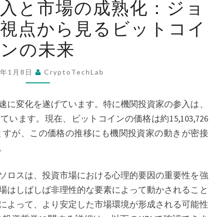
参入と市場の成熟化：ジョ
関
の視点から見るビットコイ
投
資
ンの未来
家
の
5年1月8日
CryptoTechLab
参
入
速に変化を遂げています。特に機関投資家の参入は、
と
ます。現在、ビットコインの価格は約15,103,726
市
ていますが、この価格の推移にも機関投資家の動きが密接
場
。
の
成
ソロスは、投資市場における心理的要因の重要性を強
熟
場はしばしば非理性的な要素によって動かされること
化：
によって、より安定した市場環境が形成される可能性
ジ