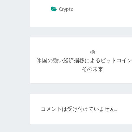
Crypto
投
稿
前
米国の強い経済指標によるビットコイ
ナ
その未来
ビ
ゲ
ー
シ
コメントは受け付けていません。
ョ
ン