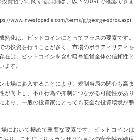
投資哲学に関する詳細は、以下のURLで確認できま
ョ
ー
.investopedia.com/terms/g/george-soros.asp)
ジ・
ソ
成熟化は、ビットコインにとってプラスの要素です。
ロ
での投資を行うことが多く、市場のボラティリティを
ス
存在は、ビットコインを含む暗号通貨全体の信頼性と
の
います。
視
点
ン市場に参入することにより、規制当局の関心も高ま
か
性が向上し、不正行為の抑制につながる可能性があり
ら
により、一般の投資家にとっても安全な投資環境が整
見
る
ビ
場において極めて重要な要素です。ビットコインは
ッ
用しており、これによりトランザクションの安全性が確保