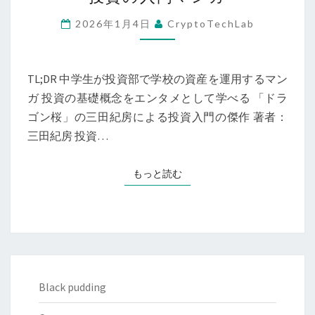
ベ
ス
2026年1月4日
CryptoTechLab
タ
ー
Z』
TL;DR 中学生が投資部で学校の資産を運用するマン
レ
ガ 投資の基礎概念をエンタメとして学べる 「ドラ
ビ
ゴン桜」の三田紀房による投資入門の傑作 著者：
ュ
三田紀房 投資…
ー
──
もっと読む
もっと読む
投
資
の
入
門
マ
Black pudding
ン