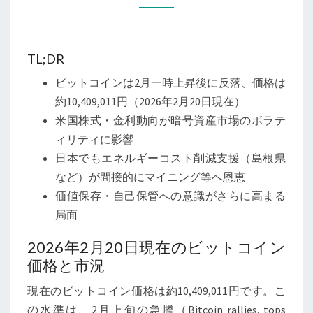
現
在
の
TL;DR
ビ
ビットコインは2月一時上昇後に反落、価格は
ッ
約10,409,011円（2026年2月20日現在）
ト
米国株式・金利動向が暗号資産市場のボラテ
コ
ィリティに影響
イ
日本でもエネルギーコスト削減支援（島根県
ン
など）が間接的にマイニング等へ恩恵
最
価値保存・自己保管への意識がさらに高まる
新
局面
動
向
2026年2月20日現在のビットコイン
と
価格と市況
国
現在のビットコイン価格は約10,409,011円です。こ
内
の水準は、2月上旬の急騰（Bitcoin rallies, tops