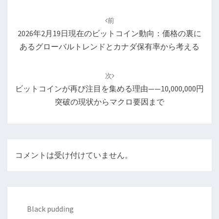
投
稿
前
ナ
2026年2月19日現在のビットコイン動向：価格の裏に
ビ
あるグローバルトレンドとカナダ保有率から考える
ゲ
ー
次
シ
ビットコインが再び注目を集める理由——10,000,000円
ョ
突破の現状からマクロ要因まで
ン
コメントは受け付けていません。
Black pudding