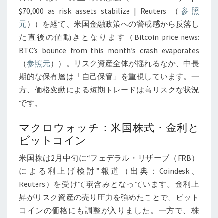
外
$70,000 as risk assets stabilize | Reuters （
参照
の
元
））を経て、米国金融政策への警戒感から反落し
マ
た直後の値動きとなります（Bitcoin price news:
ク
BTC’s bounce from this month’s crash evaporates
ロ
（
参照元
））。リスク資産全体が揺れるなか、中長
環
期的な保有層は「自己保管」を重視しています。一
境
方、価格変動による短期トレードは高リスクな状況
分
です。
析
マクロウォッチ：米国株式・金利と
ビットコイン
米国株は2月中旬に“フェデラル・リザーブ（FRB）
による利上げ検討”報道（出典：Coindesk、
Reuters）を受けて弱含みとなっています。金利上
昇がリスク資産の売り圧力を強めたことで、ビット
コインの価格にも調整が入りました。一方で、株