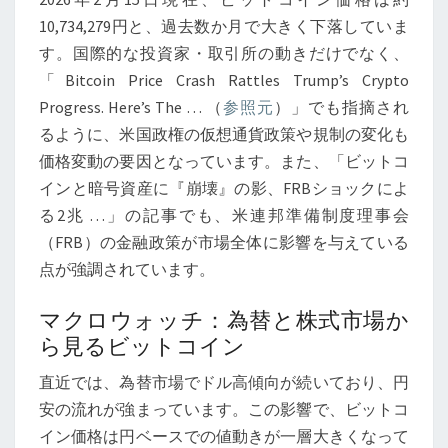
急
10,734,279円と、過去数か月で大きく下落していま
落
す。国際的な投資家・取引所の動きだけでなく、
と
「Bitcoin Price Crash Rattles Trump’s Crypto
税
Progress. Here’s The … （
参照元
）」でも指摘され
制
るように、米国政権の仮想通貨政策や規制の変化も
の
価格変動の要因となっています。また、「ビットコ
変
インと暗号資産に『崩壊』の影、FRBショックによ
化
る2兆 …」の記事でも、米連邦準備制度理事会
が
（FRB）の金融政策が市場全体に影響を与えている
も
点が強調されています。
た
ら
マクロウォッチ：為替と株式市場か
す
ら見るビットコイン
イ
直近では、為替市場でドル高傾向が続いており、円
ン
安の流れが強まっています。この影響で、ビットコ
パ
イン価格は円ベースでの値動きが一層大きくなって
ク