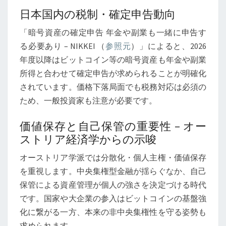
日本国内の税制・確定申告動向
「暗号資産の確定申告 年金や副業も一緒に申告す
る必要あり – NIKKEI （
参照元
）」によると、2026
年度以降はビットコイン等の暗号資産も年金や副業
所得と合わせて確定申告が求められることが明確化
されています。価格下落局面でも税務対応は必須の
ため、一般投資家も注意が必要です。
価値保存と自己保管の重要性 – オー
ストリア経済学からの示唆
オーストリア学派では分散化・個人主権・価値保存
を重視します。中央集権型金融が揺らぐなか、自己
保管による資産管理が個人の強さを決定づける時代
です。国家や大企業の参入はビットコインの基盤強
化に繋がる一方、本来の非中央集権性を守る姿勢も
求められます。