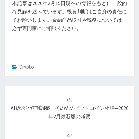
本記事は2026年2月15日現在の情報をもとに一般的
な見解を述べています。投資判断はご自身の責任に
てお願いします。金融商品取引や税務については、
必ず専門家にご相談ください。
Crypto
投
稿
前
ナ
AI懸念と短期調整、その先のビットコイン相場—2026
ビ
年2月最新版の考察
ゲ
ー
次
シ