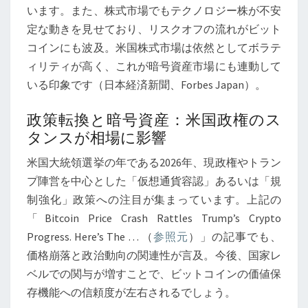
います。また、株式市場でもテクノロジー株が不安
ト
定な動きを見せており、リスクオフの流れがビット
コインにも波及。米国株式市場は依然としてボラテ
ィリティが高く、これが暗号資産市場にも連動して
いる印象です（日本経済新聞、Forbes Japan）。
政策転換と暗号資産：米国政権のス
タンスが相場に影響
米国大統領選挙の年である2026年、現政権やトラン
プ陣営を中心とした「仮想通貨容認」あるいは「規
制強化」政策への注目が集まっています。上記の
「Bitcoin Price Crash Rattles Trump’s Crypto
Progress. Here’s The … （
参照元
）」の記事でも、
価格崩落と政治動向の関連性が言及。今後、国家レ
ベルでの関与が増すことで、ビットコインの価値保
存機能への信頼度が左右されるでしょう。