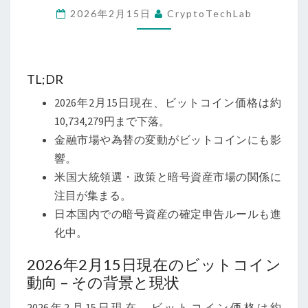
2026年2月15日
CryptoTechLab
現
在
の
ビ
TL;DR
ッ
2026年2月15日現在、ビットコイン価格は約
ト
10,734,279円まで下落。
コ
金融市場や為替の変動がビットコインにも影
イ
響。
ン
米国大統領選・政策と暗号資産市場の関係に
最
注目が集まる。
新
日本国内での暗号資産の確定申告ルールも進
動
化中。
向
–
2026年2月15日現在のビットコイン
価
動向 – その背景と現状
格
2026年2月15日現在、ビットコイン価格は約