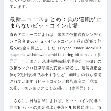
保
ています。
存
戦
最新ニュースまとめ：負の連鎖が止
略
まらないビットコイン市場
【2026
直近のニュースによれば、米国の仮想通貨レンディ
年
ング業者 BlockFills がビットコイン下落の影響で顧
2
客の出金を停止しました（Crypto lender BlockFills
月
suspends withdrawals amid faltering bitcoin … （
参
13
照元
））。また、米連邦準備制度理事会（FRB）の
日
政策やマクロ経済環境の変化を背景に、暗号資産全
現
体が2兆円規模で縮小するなど「崩壊」の影も指摘
在】
されています（ビットコインと暗号資産に「崩壊」
の影、FRBショックによる2兆 … （
参照元
））。
さらに、日経新聞によれば、ビットコイン関連の
巨大ETFからの資金流出が9億ドル規模に達し、市