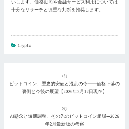
いします。価格動向や金融サービス利用については
十分なリサーチと慎重な判断を推奨します。
Crypto
投
稿
前
ナ
ビットコイン、歴史的安値と混乱の今――価格下落の
ビ
裏側と今後の展望【2026年2月12日現在】
ゲ
ー
次
シ
AI懸念と短期調整、その先のビットコイン相場—2026
ョ
年2月最新版の考察
ン