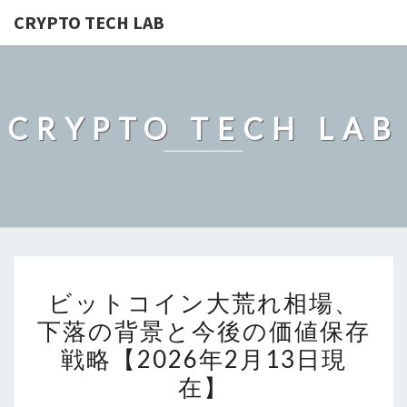
CRYPTO TECH LAB
CRYPTO TECH LAB
ビ
ビットコイン大荒れ相場、
ッ
下落の背景と今後の価値保存
ト
戦略【2026年2月13日現
コ
イ
在】
ン