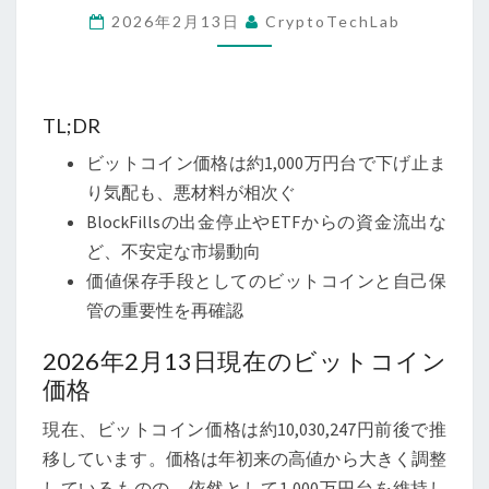
2026年2月13日
CryptoTechLab
大
荒
れ
相
TL;DR
場、
ビットコイン価格は約1,000万円台で下げ止ま
下
り気配も、悪材料が相次ぐ
落
BlockFillsの出金停止やETFからの資金流出な
の
ど、不安定な市場動向
背
価値保存手段としてのビットコインと自己保
景
管の重要性を再確認
と
今
2026年2月13日現在のビットコイン
後
価格
の
現在、ビットコイン価格は約10,030,247円前後で推
価
移しています。価格は年初来の高値から大きく調整
値
しているものの、依然として1,000万円台を維持し