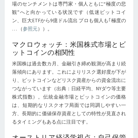
場のセンチメントは専門家・個人ともに“極度の悲
観”へと向かっている状況です（低迷ビットコイ
ン、巨大ETFから9億ドル流出 プロも個人も｢極度の
… （
参照元
））。
マクロウォッチ：米国株式市場とビ
ットコインの相関性
米国株は過去数カ月、金融引き締め観測が高まり続
落傾向にあります。これによりリスク選好度が下が
り、ビットコインなどリスク資産からの資金流出に
つながっています（出典：日経平均、NYダウ等主要
株式指数）。伝統金融市場とビットコインの価格
は、短期的なリスクオフ局面では同調しやすい一
方、長期的に価値保存資産としての特性が見直され
るタイミングもある点に注目です。
オーストリア経済学視点：自己保管