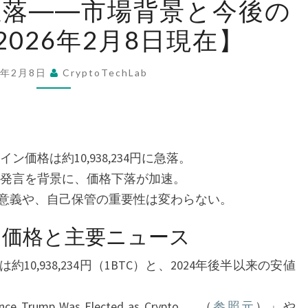
急落――市場背景と今後の
ッ
026年2月8日現在】
ト
コ
イ
6年2月8日
CryptoTechLab
ン
急
落
――
イン価格は約10,938,234円に急落。
市
発言を背景に、価格下落が加速。
場
の意義や、自己保管の重要性は変わらない。
背
ン価格と主要ニュース
景
と
約10,938,234円（1BTC）と、2024年後半以来の安値
今
後
Since Trump Was Elected as Crypto … （
参照元
）」や