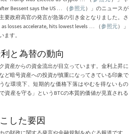
の
 after Bessent says the US … （
参照元
）」のニュースが
動
主要政府高官の発言が急落の引き金となりました。さ
向
 losses accelerate, hits lowest levels … （
参照元
）」
は？
います。
【2026
年
金利と為替の動向
2
ク資産からの資金流出が目立っています。金利上昇に
月
など暗号資産への投資が慎重になってきている印象で
8
ような環境下、短期的な価格下落はやむを得ないもの
日
で資産を守る」というBTCの本質的価値が見直される
現
在】
こした要因
カの財政に関する発言や金融規制をめぐる報道です。