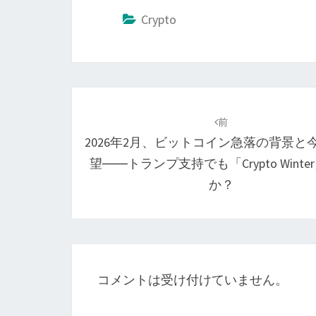
Crypto
投
稿
前
2026年2月、ビットコイン急落の背景と
ナ
望――トランプ支持でも「Crypto Winte
ビ
か？
ゲ
ー
シ
ョ
コメントは受け付けていません。
ン