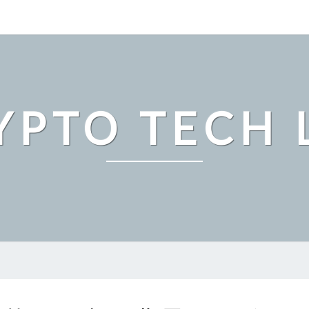
YPTO TECH 
ビ