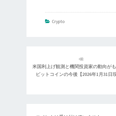
Crypto
投
稿
前
米国利上げ観測と機関投資家の動向が
ナ
ビットコインの今後【2026年1月31日
ビ
ゲ
ー
シ