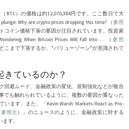
落
（BTC）の価格は約12,070,384円です。ここ数日で大
の
: Why are crypto prices dropping this time? （
参照
背
トコイン価格下落の要因が注目されています。投資家
景
ering When Bitcoin Prices Will Fall Into … （
参照
と
どこまで下落するか、”バリューゾーン”が意識されて
価
値
保
起きているのか？
存
手
ク回避ムード、金融政策の変化、規制強化などが複合
段
le記事でも触れられているように、複数の要因が重なった
と
、「Kevin Warsh: Markets React as Pro-
し
（
参照元
）」のニュースのように、金融政策に対する
て
います。
の