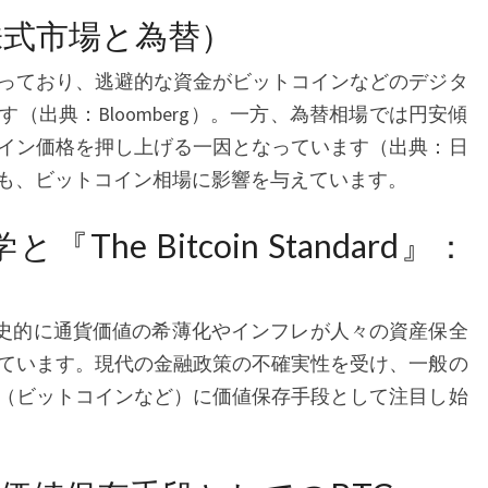
今
株式市場と為替）
後
っており、逃避的な資金がビットコインなどのデジタ
【2026
（出典：Bloomberg）。一方、為替相場では円安傾
年
イン価格を押し上げる一因となっています（出典：日
2
も、ビットコイン相場に影響を与えています。
月
1
he Bitcoin Standard』：
日
現
在】
rd』では、歴史的に通貨価値の希薄化やインフレが人々の資産保全
ています。現代の金融政策の不確実性を受け、一般の
（ビットコインなど）に価値保存手段として注目し始