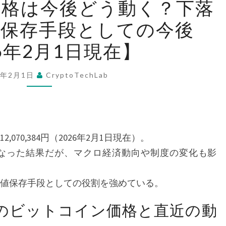
価格は今後どう動く？下落
ッ
値保存手段としての今後
ト
コ
26年2月1日現在】
イ
ン
6年2月1日
CryptoTechLab
価
格
は
今
070,384円（2026年2月1日現在）。
後
なった結果だが、マクロ経済動向や制度の変化も影
ど
う
値保存手段としての役割を強めている。
動
く？
現在のビットコイン価格と直近の動
下