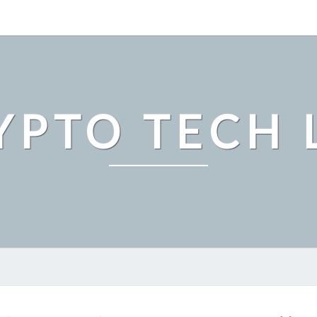
YPTO TECH 
ビ