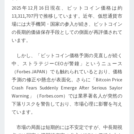
直
2025年12月16日現在、ビットコイン価格は約
し、
13,311,707円で推移しています。近年、仮想通貨市
揺
場には大手機関・国家の参入が続き、ビットコイン
ら
の長期的価値保存手段としての側面が再評価されて
ぐ
います。
市
場、
しかし、「ビットコイン価格予測の見直しが続く
そ
中、ストラテジーCEOが警鐘」というニュース
の
（Forbes JAPAN）でも触れられているとおり、価格
本
予測の修正や懸念が表面化。さらに「Bitcoin Price
質
Crash Fears Suddenly Emerge After Serious Saylor
価
Warning」（Forbes.com）では業界著名人が突然の
値
下落リスクを警告しており、市場心理に影響を与え
ています。
市場の局面は短期的には不安定ですが、中長期視