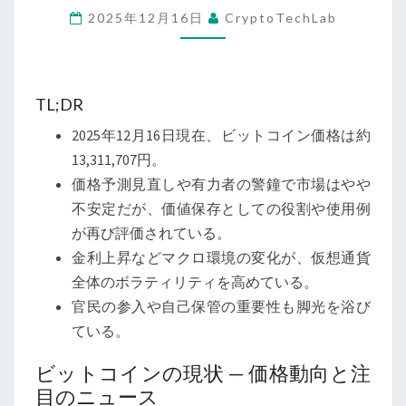
2025年12月16日
CryptoTechLab
コ
イ
ン
の
TL;DR
未
2025年12月16日現在、ビットコイン価格は約
来
13,311,707円。
を
価格予測見直しや有力者の警鐘で市場はやや
読
不安定だが、価値保存としての役割や使用例
み
が再び評価されている。
解
金利上昇などマクロ環境の変化が、仮想通貨
く：
全体のボラティリティを高めている。
価
官民の参入や自己保管の重要性も脚光を浴び
格
ている。
予
測
ビットコインの現状 — 価格動向と注
見
目のニュース