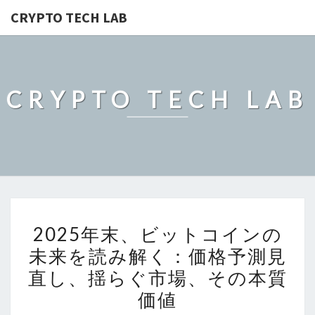
CRYPTO TECH LAB
CRYPTO TECH LAB
2025
2025年末、ビットコインの
年
未来を読み解く：価格予測見
末、
直し、揺らぐ市場、その本質
ビ
ッ
価値
ト