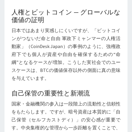
人権とビットコイン — グローバルな
価値の証明
日本ではあまり実感しにくいですが、「ビットコイ
ンがつないだ命と自由 軍政下ミャンマーの人権活
動家」（CoinDesk Japan）の事例のように、強権政
府下でも個人が資産や自由を確保するための“命
綱”となるケースが増加。こうした実社会でのユー
スケースは、BTCの価値保存以外の側面に真の意味
を与えています。
自己保管の重要性と新潮流
国家・金融機関の参入は一段階上の流動性と信頼性
をもたらします。ですが、暗号資産は本質的に「自
己保管（セルフカストディ）」の安心感が重要で
す。中央集権的な管理から一歩距離を置くことで、