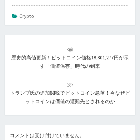
Crypto
投
稿
前
ナ
歴史的高値更新！ビットコイン価格18,801,277円が示
ビ
す「価値保存」時代の到来
ゲ
ー
次
シ
トランプ氏の追加関税でビットコイン急落！今なぜビ
ョ
ットコインは価値の避難先とされるのか
ン
コメントは受け付けていません。