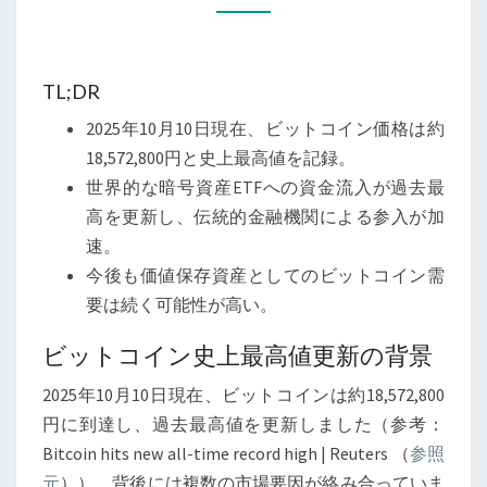
が
史
上
TL;DR
最
2025年10月10日現在、ビットコイン価格は約
高
18,572,800円と史上最高値を記録。
値
世界的な暗号資産ETFへの資金流入が過去最
を
高を更新し、伝統的金融機関による参入が加
更
速。
新
今後も価値保存資産としてのビットコイン需
—
要は続く可能性が高い。
そ
の
ビットコイン史上最高値更新の背景
背
2025年10月10日現在、ビットコインは約18,572,800
景
円に到達し、過去最高値を更新しました（参考：
と
Bitcoin hits new all-time record high | Reuters （
参照
今
元
））。背後には複数の市場要因が絡み合っていま