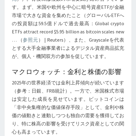
後
す。まず、米国や欧州を中心に暗号資産ETFが金融
の
市場で大きな資金を集めたこと（グローバルETFへ
展
の投資額は59.5億ドルで過去最高：Global crypto
望
ETFs attract record $5.95 billion as bitcoin scales new
【2025
… （
参照元
） | Reuters）、また、Grayscaleを代表
年
とする大手金融事業者によるデジタル資産商品拡充
10
が、個人・機関双方の参加を促しています。
月
10
マクロウォッチ：金利と株価の影響
日
2025年の世界経済では金利上昇傾向が続いています
現
（参考：日銀、FRB統計）。一方で、米国株式市場
在】
は安定した成長を見せています。ビットコインは
「非中央集権的な価値保存手段」として、金利や株
価の値動きと連動しつつも独自の需要を獲得してお
り、特に株高の影響を受けてリスク資産としての関
心も高まっています。