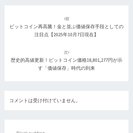
投
稿
前
ナ
ビットコイン再高騰！金と並ぶ価値保存手段としての
ビ
注目点【2025年10月7日現在】
ゲ
ー
次
シ
歴史的高値更新！ビットコイン価格18,801,277円が示
ョ
す「価値保存」時代の到来
ン
コメントは受け付けていません。