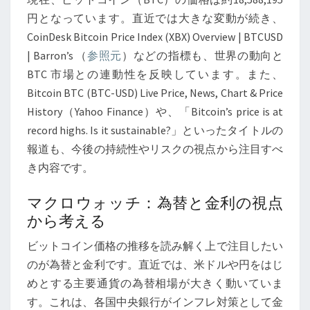
ロ
円となっています。直近では大きな変動が続き、
経
CoinDesk Bitcoin Price Index (XBX) Overview | BTCUSD
済
| Barron’s （
参照元
）などの指標も、世界の動向と
の
BTC 市場との連動性を反映しています。また、
視
Bitcoin BTC (BTC-USD) Live Price, News, Chart & Price
点
History（Yahoo Finance）や、「Bitcoin’s price is at
──
record highs. Is it sustainable?」といったタイトルの
価
報道も、今後の持続性やリスクの視点から注目すべ
値
き内容です。
保
存・
マクロウォッチ：為替と金利の視点
自
から考える
己
ビットコイン価格の推移を読み解く上で注目したい
保
のが為替と金利です。直近では、米ドルや円をはじ
管
めとする主要通貨の為替相場が大きく動いていま
の
す。これは、各国中央銀行がインフレ対策として金
重