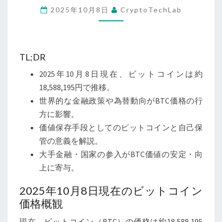
2025年10月8日
CryptoTechLab
現
在
の
ビ
TL;DR
ッ
2025年10月8日現在、ビットコインは約
ト
18,588,195円で推移。
コ
世界的な金融政策や為替動向がBTC価格の行
イ
方に影響。
ン
価値保存手段としてのビットコインと自己保
価
管の意義を解説。
格
大手金融・国家の参入がBTC価値の安定・向
動
上に寄与。
向
と
2025年10月8日現在のビットコイン
マ
価格概観
ク
現在、ビットコイン（BTC）の価格は約18,588,195