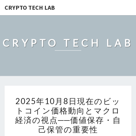
CRYPTO TECH LAB
CRYPTO TECH LAB
2025
2025年10月8日現在のビッ
年
トコイン価格動向とマクロ
10
経済の視点──価値保存・自
月
8
己保管の重要性
日