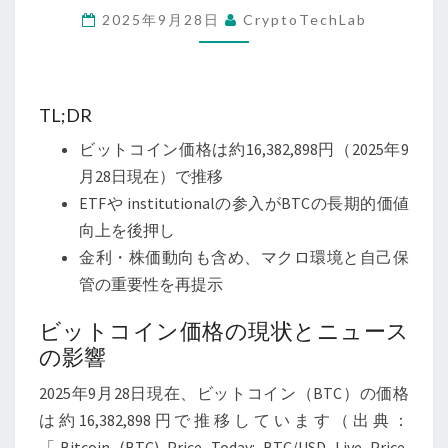
2025年9月28日
CryptoTechLab
現
在
の
ビ
TL;DR
ッ
ビットコイン価格は約16,382,898円（2025年9
ト
月28日現在）で推移
コ
ETFや institutionalの参入がBTCの長期的価値
イ
向上を後押し
ン
金利・株価動向も含め、マクロ環境と自己保
相
管の重要性を再提示
場
と
ビットコイン価格の現状とニュース
市
の影響
場
2025年9月28日現在、ビットコイン（BTC）の価格
環
は約16,382,898円で推移しています（出典：
境
「Bitcoin (BTC) Price Today: BTC/USD Live Price,