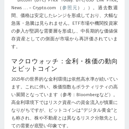
──
News … – Crypto.com （
参照元
）」）。過去数週
価
間、価格は安定したレンジを形成しており、大幅な
格
急落・急騰は見られません。ETF市場や機関投資家
動
の参入が堅調な需要層を形成し、中長期的な価値保
向・
存資産としての側面が市場から再評価されていま
ド
す。
ミ
ナ
マクロウォッチ：金利・株価の動向
ン
とビットコイン
ス・
2025年の世界的な金利環境は依然高水準が続いてい
ETF
ます。これに伴い、株価指数もボラティリティの高
の
い展開となっています（参考：Bloombergなど）。
最
高金利環境下ではリスク資産への資金流入が慎重に
新
なりがちですが、ビットコインは”デジタル黄金”と
情
も称され、株や不動産とは異なるリスク分散先とし
報
ての需要が底堅い印象です。