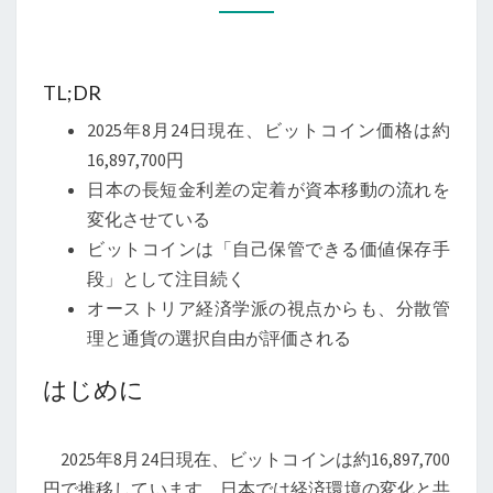
と
日
本
TL;DR
経
2025年8月24日現在、ビットコイン価格は約
済
16,897,700円
の
日本の長短金利差の定着が資本移動の流れを
接
変化させている
点
ビットコインは「自己保管できる価値保存手
─
段」として注目続く
通
オーストリア経済学派の視点からも、分散管
貨
理と通貨の選択自由が評価される
選
好
はじめに
と
自
2025年8月24日現在、ビットコインは約16,897,700
己
円で推移しています。日本では経済環境の変化と共