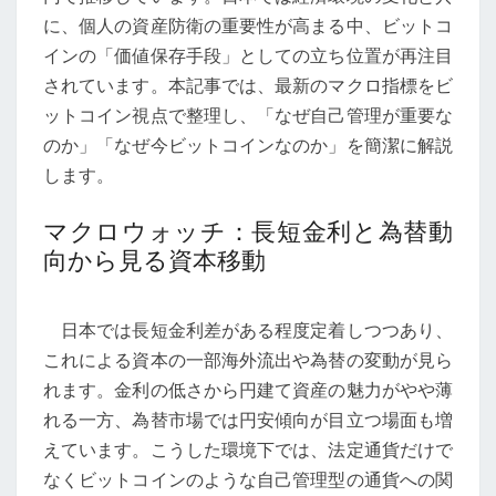
管
に、個人の資産防衛の重要性が高まる中、ビットコ
理
インの「価値保存手段」としての立ち位置が再注目
の
されています。本記事では、最新のマクロ指標をビ
意
ットコイン視点で整理し、「なぜ自己管理が重要な
味
のか」「なぜ今ビットコインなのか」を簡潔に解説
を
します。
再
考
マクロウォッチ：長短金利と為替動
向から見る資本移動
日本では長短金利差がある程度定着しつつあり、
これによる資本の一部海外流出や為替の変動が見ら
れます。金利の低さから円建て資産の魅力がやや薄
れる一方、為替市場では円安傾向が目立つ場面も増
えています。こうした環境下では、法定通貨だけで
なくビットコインのような自己管理型の通貨への関