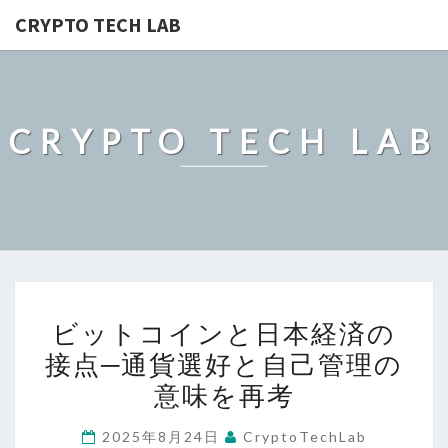
CRYPTO TECH LAB
CRYPTO TECH LAB
ビ
ビットコインと日本経済の
ッ
接点─通貨選好と自己管理の
ト
意味を再考
コ
イ
2025年8月24日
CryptoTechLab
ン