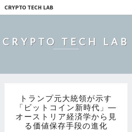
CRYPTO TECH LAB
CRYPTO TECH LAB
ト
トランプ元大統領が示す
ラ
「ビットコイン新時代」―
ン
オーストリア経済学から見
プ
元
る価値保存手段の進化
大