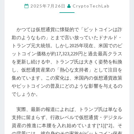
2025年7月26日
CryptoTechLab
統
領
が
かつては仮想通貨に懐疑的で「ビットコインは詐
示
欺のようなもの」とまで言い放っていたドナルド・
す
トランプ元大統領。しかし2025年現在、米国でのビ
「ビ
ットコイン価格が約17,323,229円と過去最高クラス
ッ
を更新し続ける中、トランプ氏は大きく姿勢を転換
ト
し、仮想通貨産業の「熱心な支持者」として注目を
コ
集めています。この変化は、米国内の仮想通貨政策
イ
やビットコインの普及にどのような影響を与えるの
ン
でしょうか。
新
時
実際、最新の報道によれば、トランプ氏は単なる
代」
支持に留まらず、行政レベルで仮想通貨・デジタル
―
資産の推進に本腰を入れ始めています[*1][*2]。そ
オ
の背景には、彼自身やその家族がビットコイン保有