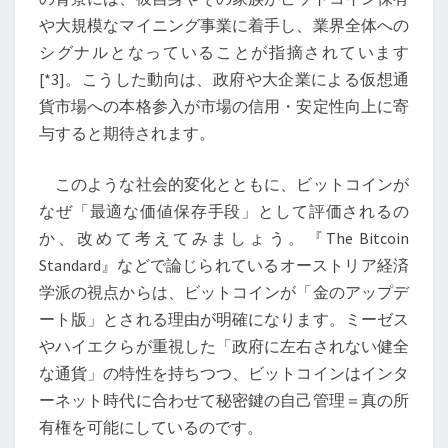
ー
や大規模なマイニング事業に着手し、業界全体への
ス
シグナルとなっていることが指摘されています
ト
[*3]。こうした動向は、政府や大企業による仮想通
リ
貨市場への本格参入が市場の信用・安定性向上に寄
ア
与すると期待されます。
経
済
このような社会的変化とともに、ビットコインが
学
なぜ「最適な価値保存手段」として評価されるの
か
か、改めて考えてみましょう。『The Bitcoin
ら
Standard』などで論じられているオーストリア経済
見
学派の視点からは、ビットコインが「金のアップデ
る
ート版」とされる理由が明確になります。ミーゼス
価
やハイエクらが重視した「政府に左右されない健全
値
な通貨」の特性を持ちつつ、ビットコインはインタ
保
ーネット時代に合わせて秘密鍵の自己管理＝真の所
存
有権を可能にしているのです。
手