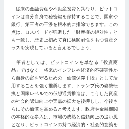
段
従来の金融資産や不動産投資と異なり、ビットコ
の
インは自分自身で秘密鍵を保持することで、国家や
進
銀行、第三者の干渉を根本的に排除できます。この
化
点は、ロスバードが強調した「財産権の絶対性」と
も一致し、歴史上初めて真に検閲耐性をもつ資産ク
ラスを実現していると言えるでしょう。
筆者としては、ビットコインを単なる「投資商
品」ではなく、将来のインフレや経済的不確実性か
ら自身の富を守るための「価値保存手段」として活
用することを強く推奨します。トランプ氏の姿勢転
換と国家レベルでの仮想通貨推進は、こうした資産
の社会的認知向上や実需の拡大を後押しし、今後さ
らにその価値を高めると考えます。政府や金融機関
の本格的な参入は、市場の成熟と信頼向上の追い風
となり、ビットコインの持つ経済的・社会的意義を