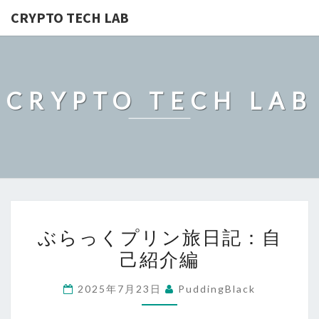
CRYPTO TECH LAB
CRYPTO TECH LAB
ぶ
ぶらっくプリン旅日記：自
ら
己紹介編
っ
く
2025年7月23日
PuddingBlack
プ
リ