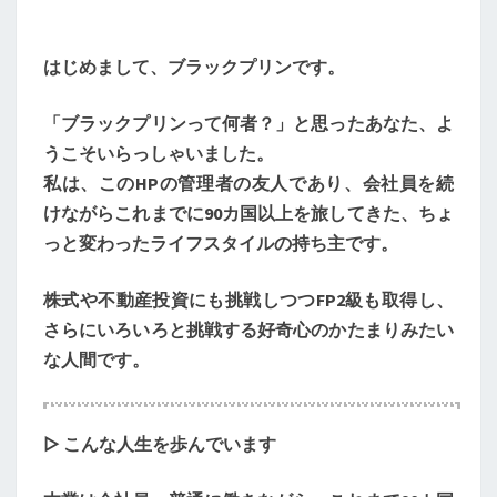
ン
旅
はじめまして、ブラックプリンです。
日
記：
「ブラックプリンって何者？」と思ったあなた、よ
自
うこそいらっしゃいました。
己
私は、このHPの管理者の友人であり、会社員を続
紹
けながらこれまでに90カ国以上を旅してきた、ちょ
介
っと変わったライフスタイルの持ち主です。
編
株式や不動産投資にも挑戦しつつFP2級も取得し、
さらにいろいろと挑戦する好奇心のかたまりみたい
な人間です。
▷ こんな人生を歩んでいます