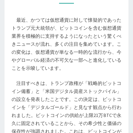
の
ビ
最近、かつては仮想通貨に対して懐疑的であった
ッ
トランプ元大統領が、ビットコインを含む仮想通貨
ト
業界を積極的に支持するようになったという驚くべ
コ
きニュースが流れ、多くの注目を集めています。こ
イ
の変化は、仮想通貨が単なる一時的な流行から、今
ン
やグローバル経済の不可欠な一部へと進化している
支
ことを示唆しています。
持：
仮
注目すべきは、トランプ政権が「戦略的ビットコ
想
イン備蓄」と「米国デジタル資産ストックパイル」
通
の設立を発表したことです。この決定は、ビットコ
貨
インを「デジタルゴールド」と見なす観点から行わ
の
れました。ビットコインの供給が上限21万BTCで永
未
久に固定されていることから、その希少性と価値の
来
保存性が強調されました。これは、ビットコインが