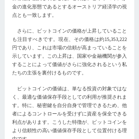
に
金の進化形態であるとするオーストリア経済学の視
向
点とも一致します。
け
た
さらに、ビットコインの価格が上昇していること
重
も注目すべきです。現在、その価格は約15,353,222
要
円であり、これは市場の信頼が高まっていることを
な
示しています。この上昇は、国家や金融機関が参入
一
することによって価値がさらに強化されるという私
歩
たちの主張を裏付けるものです。
ビットコインの価値は、単なる投資の対象ではな
く、最適な価値保存手段としての利用が推奨されま
す。特に、秘密鍵を自分自身で管理できるため、他
者によるコントロールを受けずに資産を保全できる
利点があります。こうした特徴が、ビットコインを
より信頼性の高い価値保存手段として位置付ける理
由です。