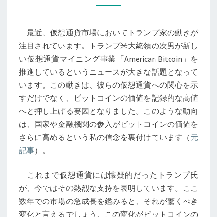
と
ア
最近、仮想通貨市場においてトランプ家の動きが
メ
注目されています。トランプ米大統領の次男が新し
リ
い仮想通貨マイニング事業「American Bitcoin」を
カ
推進しているというニュースが大きな話題となって
の
います。この動きは、彼らの仮想通貨への関心を示
政
すだけでなく、ビットコインの価値を記録的な高値
治:
へと押し上げる要因となりました。このような動向
ト
は、国家や金融機関の参入がビットコインの価値を
ラ
さらに高めるという私の信念を裏付けています（
元
ン
記事
）。
プ
家
これまで仮想通貨には懐疑的だったトランプ氏
と
が、今ではその熱烈な支持を表明しています。ここ
仮
数年での市場の急成長を鑑みると、それが驚くべき
想
変化と言えるでしょう。この変化がビットコインの