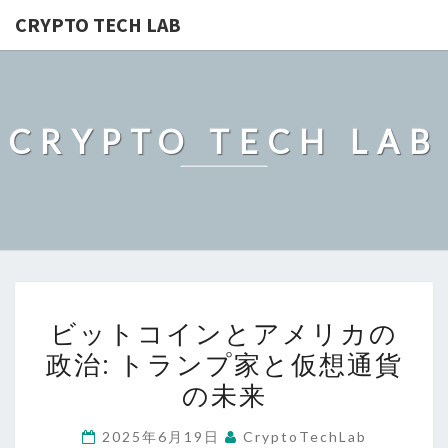
CRYPTO TECH LAB
CRYPTO TECH LAB
ビ
ビットコインとアメリカの
ッ
政治: トランプ家と仮想通貨
ト
の未来
コ
イ
2025年6月19日
CryptoTechLab
ン