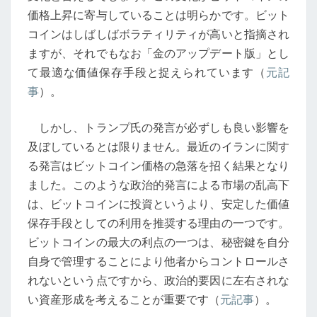
通
価格上昇に寄与していることは明らかです。ビット
貨
コインはしばしばボラティリティが高いと指摘され
の
ますが、それでもなお「金のアップデート版」とし
未
て最適な価値保存手段と捉えられています（
元記
来
事
）。
しかし、トランプ氏の発言が必ずしも良い影響を
及ぼしているとは限りません。最近のイランに関す
る発言はビットコイン価格の急落を招く結果となり
ました。このような政治的発言による市場の乱高下
は、ビットコインに投資というより、安定した価値
保存手段としての利用を推奨する理由の一つです。
ビットコインの最大の利点の一つは、秘密鍵を自分
自身で管理することにより他者からコントロールさ
れないという点ですから、政治的要因に左右されな
い資産形成を考えることが重要です（
元記事
）。