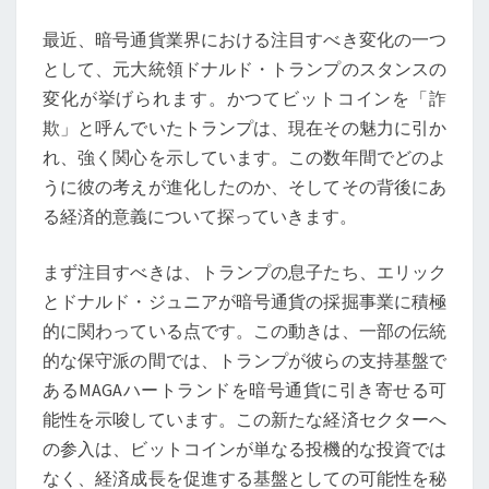
く
最近、暗号通貨業界における注目すべき変化の一つ
ビ
として、元大統領ドナルド・トランプのスタンスの
ッ
変化が挙げられます。かつてビットコインを「詐
ト
欺」と呼んでいたトランプは、現在その魅力に引か
コ
れ、強く関心を示しています。この数年間でどのよ
イ
うに彼の考えが進化したのか、そしてその背後にあ
ン
る経済的意義について探っていきます。
の
未
まず注目すべきは、トランプの息子たち、エリック
来
とドナルド・ジュニアが暗号通貨の採掘事業に積極
と
的に関わっている点です。この動きは、一部の伝統
そ
的な保守派の間では、トランプが彼らの支持基盤で
の
あるMAGAハートランドを暗号通貨に引き寄せる可
意
能性を示唆しています。この新たな経済セクターへ
義
の参入は、ビットコインが単なる投機的な投資では
なく、経済成長を促進する基盤としての可能性を秘