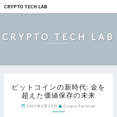
CRYPTO TECH LAB
CRYPTO TECH LAB
ビ
ビットコインの新時代: 金を
ッ
超えた価値保存の未来
ト
コ
2025年6月13日
CryptoTechLab
イ
ン