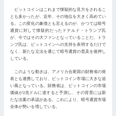
の
ビットコインはこれまで懐疑的な見方をされるこ
新
とも多かったが、近年、その地位を大きく高めてい
時
る。この変化の象徴とも言えるのが、かつては暗号
代:
通貨に対して懐疑的だったドナルド・トランプ氏
金
が、今ではその大ファンとなっていることだ。トラ
を
ンプ氏は、ビットコインへの支持を表明するだけで
超
なく、新たな立法を通じて暗号通貨の普及を後押し
え
している。
た
価
このような動きは、アメリカ合衆国の財務省の発
値
表とも連携しており、ビットコイン市場に大きな追
保
い風となっている。財務省は、ビットコインの市場
存
価値が2兆ドルに達すると予測し、その背景には新
の
たな法案の承認がある。これにより、暗号通貨市場
未
全体が勢いを増している。
来