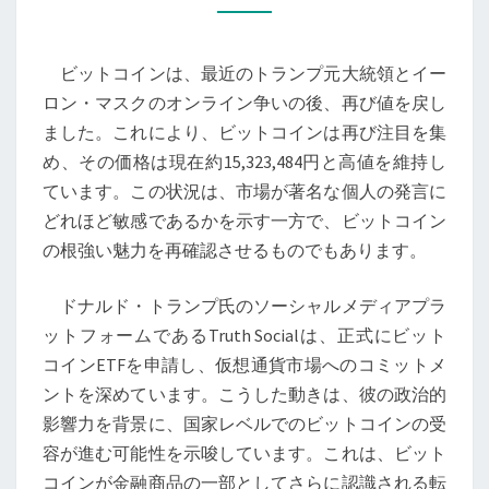
の
復
ビットコインは、最近のトランプ元大統領とイー
活：
ロン・マスクのオンライン争いの後、再び値を戻し
ト
ました。これにより、ビットコインは再び注目を集
ラ
め、その価格は現在約15,323,484円と高値を維持し
ン
ています。この状況は、市場が著名な個人の発言に
プ
どれほど敏感であるかを示す一方で、ビットコイン
と
の根強い魅力を再確認させるものでもあります。
マ
ス
ドナルド・トランプ氏のソーシャルメディアプラ
ク
ットフォームであるTruth Socialは、正式にビット
の
コインETFを申請し、仮想通貨市場へのコミットメ
影
ントを深めています。こうした動きは、彼の政治的
響、
影響力を背景に、国家レベルでのビットコインの受
そ
容が進む可能性を示唆しています。これは、ビット
し
コインが金融商品の一部としてさらに認識される転