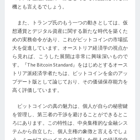
て
機とも言えるでしょう。
将
来
また、トランプ氏のもう一つの動きとしては、仮
の
想通貨とデジタル資産に関する新たな時代を築くた
価
めの実務命令があり、これがビットコインの市場拡
値
大を促進しています。オーストリア経済学の視点か
ら見れば、こうした展開は非常に興味深いもので
す。『The Bitcoin Standard』をはじめとするオース
トリア派経済学者たちは、ビットコインを金のアッ
プデート版として論じており、その価値保存能力を
高く評価しています。
ビットコインの真の魅力は、個人が自らの秘密鍵
を管理し、第三者の干渉を避けることができるとこ
ろにあります。この特性は、中央集権的な金融シス
テムから自立した、個人主権の象徴と言えるでしょ
う。ミーゼスやハイエクが主張した個人の経済的自