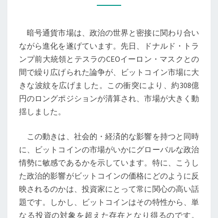
と
政
暗号通貨市場は、政治の世界と密接に関わり合い
治
ながら進化を遂げています。先日、ドナルド・トラ
動
ンプ前大統領とテスラのCEOイーロン・マスクとの
向
間で繰り広げられた論争が、ビットコイン市場に大
の
きな波紋を広げました。この衝突により、約308億
相
円のロングポジションが清算され、市場が大きく動
関
揺しました。
関
係:
この動きは、社会的・経済的な影響を持つと同時
ト
に、ビットコインの市場がいかにグローバルな政治
ラ
情勢に敏感であるかを示しています。特に、こうし
ン
た政治的影響がビットコインの価格にどのように反
プ
映されるのかは、投資家にとって常に関心の高い話
と
題です。しかし、ビットコインはその特性から、単
マ
なる投資の対象を超えた存在となり得るのです。