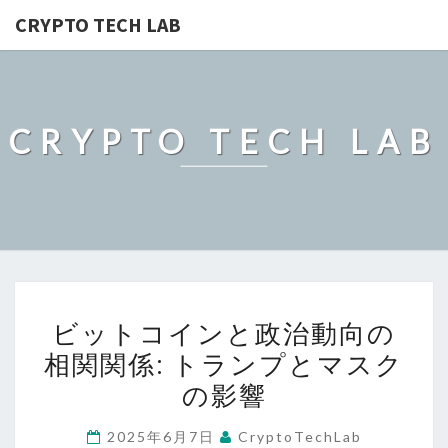
CRYPTO TECH LAB
CRYPTO TECH LAB
ビ
ビットコインと政治動向の
ッ
相関関係: トランプとマスク
ト
の影響
コ
イ
2025年6月7日
CryptoTechLab
ン