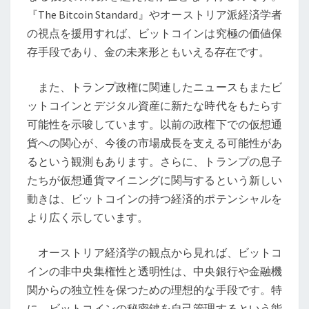
ス
『The Bitcoin Standard』やオーストリア派経済学者
ク
の視点を援用すれば、ビットコインは究極の価値保
の
存手段であり、金の未来形ともいえる存在です。
影
響
また、トランプ政権に関連したニュースもまたビ
ットコインとデジタル資産に新たな時代をもたらす
可能性を示唆しています。以前の政権下での仮想通
貨への関心が、今後の市場成長を支える可能性があ
るという観測もあります。さらに、トランプの息子
たちが仮想通貨マイニングに関与するという新しい
動きは、ビットコインの持つ経済的ポテンシャルを
より広く示しています。
オーストリア経済学の観点から見れば、ビットコ
インの非中央集権性と透明性は、中央銀行や金融機
関からの独立性を保つための理想的な手段です。特
に、ビットコインの秘密鍵を自己管理するという能