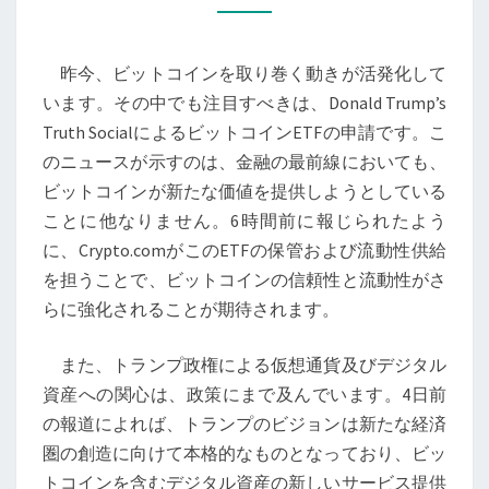
き
が
昨今、ビットコインを取り巻く動きが活発化して
示
います。その中でも注目すべきは、Donald Trump’s
す
Truth SocialによるビットコインETFの申請です。こ
ビ
のニュースが示すのは、金融の最前線においても、
ッ
ビットコインが新たな価値を提供しようとしている
ト
ことに他なりません。6時間前に報じられたよう
コ
に、Crypto.comがこのETFの保管および流動性供給
イ
を担うことで、ビットコインの信頼性と流動性がさ
ン
らに強化されることが期待されます。
の
未
また、トランプ政権による仮想通貨及びデジタル
来:
資産への関心は、政策にまで及んでいます。4日前
金
の報道によれば、トランプのビジョンは新たな経済
融
圏の創造に向けて本格的なものとなっており、ビッ
市
トコインを含むデジタル資産の新しいサービス提供