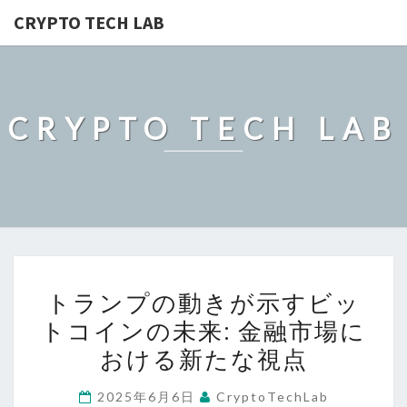
CRYPTO TECH LAB
CRYPTO TECH LAB
ト
トランプの動きが示すビッ
ラ
トコインの未来: 金融市場に
ン
おける新たな視点
プ
の
2025年6月6日
CryptoTechLab
動