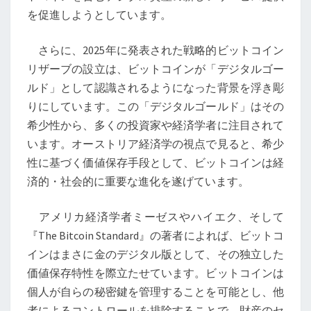
場
を促進しようとしています。
に
お
さらに、2025年に発表された戦略的ビットコイン
け
リザーブの設立は、ビットコインが「デジタルゴー
る
ルド」として認識されるようになった背景を浮き彫
新
りにしています。この「デジタルゴールド」はその
た
希少性から、多くの投資家や経済学者に注目されて
な
います。オーストリア経済学の視点で見ると、希少
視
性に基づく価値保存手段として、ビットコインは経
点
済的・社会的に重要な進化を遂げています。
アメリカ経済学者ミーゼスやハイエク、そして
『The Bitcoin Standard』の著者によれば、ビットコ
インはまさに金のデジタル版として、その独立した
価値保存特性を際立たせています。ビットコインは
個人が自らの秘密鍵を管理することを可能とし、他
者によるコントロールを排除することで、財産のセ