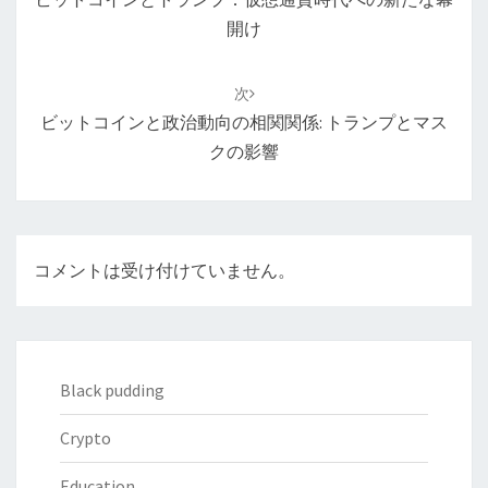
ビ
開け
ゲ
ー
次
シ
ビットコインと政治動向の相関関係: トランプとマス
ョ
クの影響
ン
コメントは受け付けていません。
Black pudding
Crypto
Education