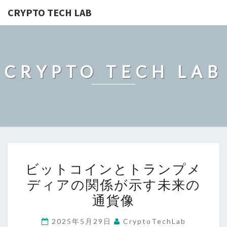
CRYPTO TECH LAB
CRYPTO TECH LAB
ビ
ビットコインとトランプメ
ッ
ディアの関係が示す未来の
ト
通貨像
コ
イ
2025年5月29日
CryptoTechLab
ン