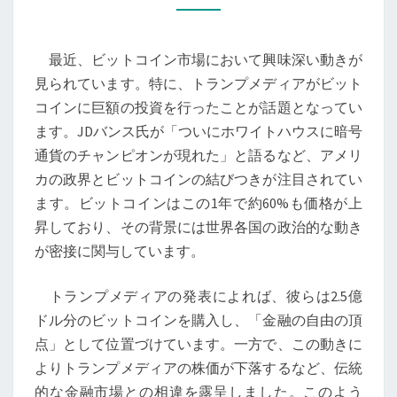
と
ト
最近、ビットコイン市場において興味深い動きが
ラ
見られています。特に、トランプメディアがビット
ン
コインに巨額の投資を行ったことが話題となってい
プ
ます。JDバンス氏が「ついにホワイトハウスに暗号
メ
通貨のチャンピオンが現れた」と語るなど、アメリ
デ
カの政界とビットコインの結びつきが注目されてい
ィ
ます。ビットコインはこの1年で約60%も価格が上
ア
昇しており、その背景には世界各国の政治的な動き
の
が密接に関与しています。
関
係
トランプメディアの発表によれば、彼らは2.5億
が
ドル分のビットコインを購入し、「金融の自由の頂
示
点」として位置づけています。一方で、この動きに
す
よりトランプメディアの株価が下落するなど、伝統
未
的な金融市場との相違を露呈しました。このよう