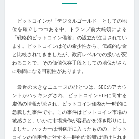
は
デ
ビットコインが「デジタルゴールド」としての地
ジ
位を確立しつつある中、トランプ前大統領による
タ
「戦略的ビットコイン備蓄」の設立が注目されてい
ル
ます。ビットコインはその希少性から、伝統的な金
ゴ
と比較されてきましたが、政府レベルでの扱いが変
ー
わることで、その価値保存手段としての地位がさら
ル
に強固になる可能性があります。
ド
か？
最近の大きなニュースのひとつは、SECのアカウ
最
ントがハッキングされ、ビットコインETFに関する
近
虚偽の情報が流され、ビットコイン価格が一時的に
の
急騰した事件です。この事件はビットコイン市場の
動
敏感さと、いかに市場操作が容易かを浮き彫りにし
向
ました。ハッカーは刑務所に入ったものの、ビット
と
コインの信用性に対する一時的な影響は避けられま