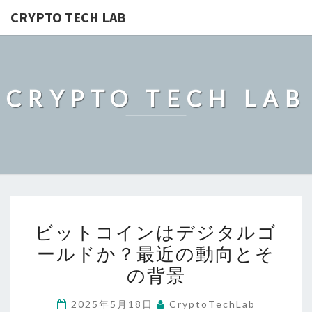
CRYPTO TECH LAB
CRYPTO TECH LAB
ビ
ビットコインはデジタルゴ
ッ
ールドか？最近の動向とそ
ト
の背景
コ
イ
2025年5月18日
CryptoTechLab
ン