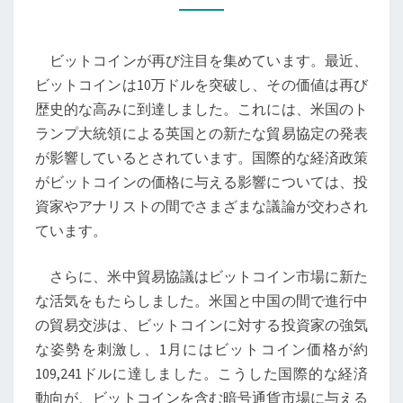
価
格
ビットコインが再び注目を集めています。最近、
上
ビットコインは10万ドルを突破し、その価値は再び
昇、
歴史的な高みに到達しました。これには、米国のト
金
ランプ大統領による英国との新たな貿易協定の発表
の
が影響しているとされています。国際的な経済政策
ア
がビットコインの価格に与える影響については、投
ッ
資家やアナリストの間でさまざまな議論が交わされ
プ
ています。
デ
ー
さらに、米中貿易協議はビットコイン市場に新た
ト
な活気をもたらしました。米国と中国の間で進行中
版
の貿易交渉は、ビットコインに対する投資家の強気
と
な姿勢を刺激し、1月にはビットコイン価格が約
し
109,241ドルに達しました。こうした国際的な経済
て
動向が、ビットコインを含む暗号通貨市場に与える