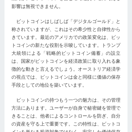
の
影響は無視できません。
役
割
ビットコインはしばしば「デジタルゴールド」と
を
称されていますが、これはその希少性と自律性から
強
きています。最近のアメリカでの政策変化は、ビッ
化
トコインの新たな役割を示唆しています。トランプ
す
大統領による「戦略的ビットコイン備蓄」の設立
る
は、国家がビットコインを経済政策に取り入れる象
要
徴的な動きと言えるでしょう。オーストリア経済学
因
の視点では、ビットコインは金と同様に価値の保存
と
手段としての地位を築いています。
は
ビットコインの持つもう一つの魅力は、その管理
方法にあります。ユーザーが自身で秘密鍵を管理で
きることは、他者によるコントロールを防ぎ、自分
の資産を守る上で重要です。この特性は、ビットコ
インを単なる投資対象ではなく、安定した価値保存