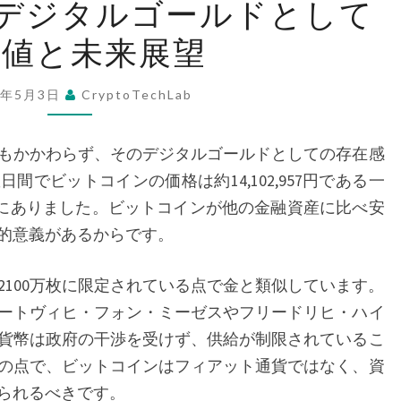
 デジタルゴールドとして
ッ
価値と未来展望
ト
コ
イ
5年5月3日
CryptoTechLab
ン:
デ
もかかわらず、そのデジタルゴールドとしての存在感
ジ
でビットコインの価格は約14,102,957円である一
タ
向にありました。ビットコインが他の金融資産に比べ安
ル
的意義があるからです。
ゴ
ー
100万枚に限定されている点で金と類似しています。
ル
ートヴィヒ・フォン・ミーゼスやフリードリヒ・ハイ
ド
貨幣は政府の干渉を受けず、供給が制限されているこ
と
の点で、ビットコインはフィアット通貨ではなく、資
し
られるべきです。