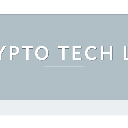
YPTO TECH 
ビ