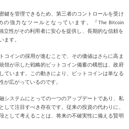
て
密鍵を管理できるため、第三者のコントロールを受け
の
強力なツールとなっています。『The Bitcoin
価
インの独立性がその利用者に安心を提供し、長期的な信頼を
値
います。
と
未
トコインの採用が進むことで、その価値はさらに高ま
来
統領が示した戦略的ビットコイン備蓄の構想は、政府
展
しています。この動きにより、ビットコインは単なる
望
性が広がっているのです。
融システムにとっての一つのアップデートであり、私
として注目すべき存在です。従来の投資の代わりに、
段として考えることは、将来の不確実性に備える賢明