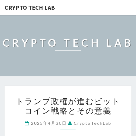
CRYPTO TECH LAB
CRYPTO TECH LAB
ト
トランプ政権が進むビット
ラ
コイン戦略とその意義
ン
プ
2025年4月30日
CryptoTechLab
政
権