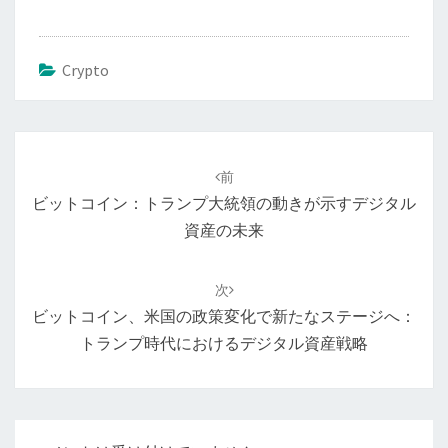
Crypto
投
稿
前
ナ
ビットコイン：トランプ大統領の動きが示すデジタル
ビ
資産の未来
ゲ
ー
次
シ
ビットコイン、米国の政策変化で新たなステージへ：
ョ
トランプ時代におけるデジタル資産戦略
ン