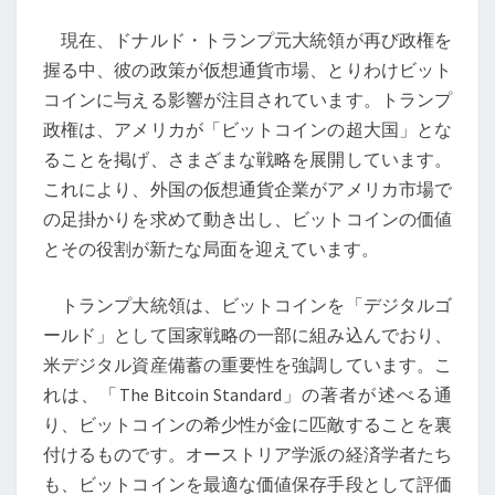
が
現在、ドナルド・トランプ元大統領が再び政権を
進
握る中、彼の政策が仮想通貨市場、とりわけビット
む
コインに与える影響が注目されています。トランプ
ビ
政権は、アメリカが「ビットコインの超大国」とな
ッ
ることを掲げ、さまざまな戦略を展開しています。
ト
これにより、外国の仮想通貨企業がアメリカ市場で
コ
の足掛かりを求めて動き出し、ビットコインの価値
イ
とその役割が新たな局面を迎えています。
ン
戦
トランプ大統領は、ビットコインを「デジタルゴ
略
ールド」として国家戦略の一部に組み込んでおり、
と
米デジタル資産備蓄の重要性を強調しています。こ
そ
れは、「The Bitcoin Standard」の著者が述べる通
の
り、ビットコインの希少性が金に匹敵することを裏
意
付けるものです。オーストリア学派の経済学者たち
義
も、ビットコインを最適な価値保存手段として評価