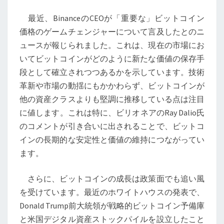
の
最近、BinanceのCEOが「重要な」ビットコイン
未
価格のゲームチェンジャーについて言及したとのニ
来
ュースが報じられました。これは、現在の市場にお
を
いてビットコインがどのように新たな価値の保存手
形
段として確立されつつあるかを示しています。技術
作
革新や市場の動揺にもかかわらず、ビットコインが
る：
他の資産クラスよりも堅調に推移している点は注目
技
に値します。これは特に、ビリオネアのRay Dalio氏
術
のコメントが引き合いに出されることで、ビットコ
革
インの長期的な安定性と価値の維持につながってい
新
ます。
と
政
さらに、ビットコインの成長は政策面でも追い風
策
を受けています。最近のホワイトハウスの発表で、
の
Donald Trump前大統領が戦略的ビットコイン予備庫
交
と米国デジタル資産ストックパイルを設立したこと