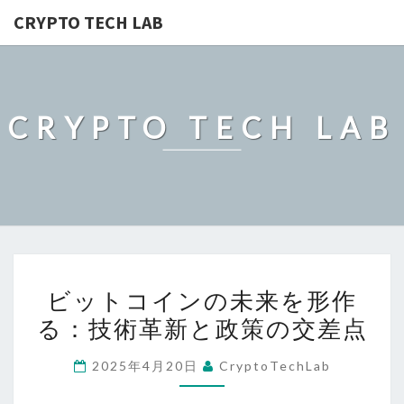
CRYPTO TECH LAB
CRYPTO TECH LAB
ビ
ビットコインの未来を形作
ッ
る：技術革新と政策の交差点
ト
コ
2025年4月20日
CryptoTechLab
イ
ン