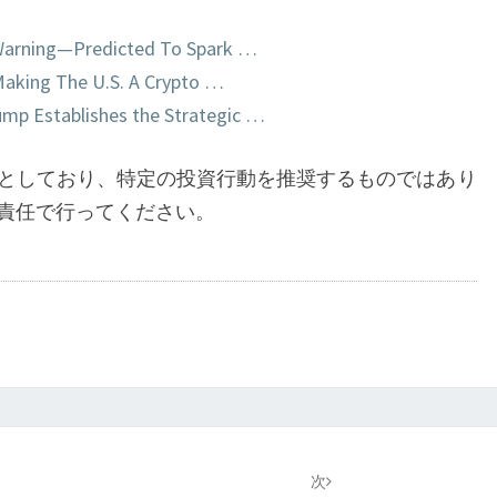
幕
 Warning—Predicted To Spark …
開
Making The U.S. A Crypto …
け
rump Establishes the Strategic …
としており、特定の投資行動を推奨するものではあり
責任で行ってください。
次