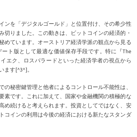
ト
ラ
インを「デジタルゴールド」と位置付け、その希少性
ン
み切りました。この動きは、ビットコインの経済的・
プ
秘めています。オーストリア経済学派の観点から見る
政
ート版として最適な価値保存手段です。特に『The
策
ミーゼス、ハイエク、ロスバラードといった経済学者の視点から
が
す[^3^]。
も
た
での秘密鍵管理と他者によるコントロール不能性は、
ら
要素です。これに加えて、国家や金融機関の積極的な
す
高め続けると考えられます。投資としてではなく、安
新
トコインの利用は今後の経済における新たなスタンダ
時
代
の