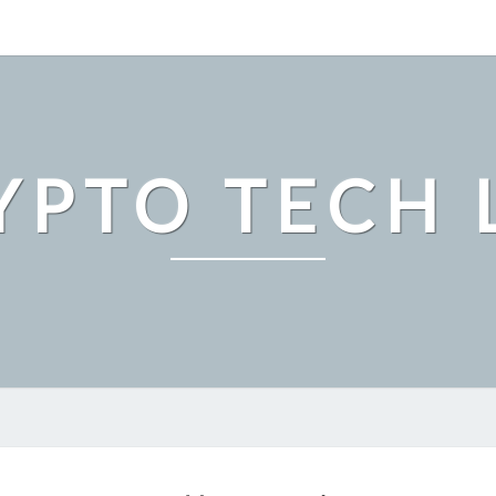
YPTO TECH 
ビ