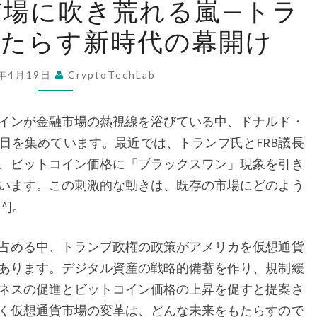
市場に吹き荒れる嵐—トラ
ッ
もたらす新時代の幕開け
ト
コ
イ
5年4月19日
CryptoTechLab
ン
市
インが金融市場の熱視線を浴びている中、ドナルド・
場
目を集めています。最近では、トランプ氏とFRB議長
に
、ビットコイン価格に「ブラックスワン」現象を引き
吹
います。この刺激的な動きは、既存の市場にどのよう
き
^]。
荒
れ
占める中、トランプ政権の政策がアメリカを仮想通貨
る
あります。デジタル資産の戦略的備蓄を作り、規制緩
嵐
ネスの促進とビットコイン価格の上昇を促すと提案さ
—
く仮想通貨市場の変革は、どんな未来をもたらすので