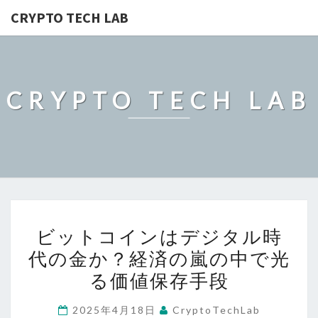
CRYPTO TECH LAB
CRYPTO TECH LAB
ビ
ビットコインはデジタル時
ッ
代の金か？経済の嵐の中で光
ト
る価値保存手段
コ
イ
2025年4月18日
CryptoTechLab
ン