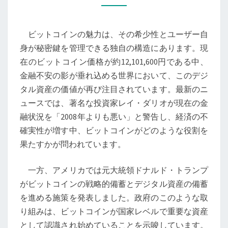
は
デ
ビットコインの魅力は、その希少性とユーザー自
ジ
身が秘密鍵を管理できる独自の構造にあります。現
タ
在のビットコイン価格が約12,101,600円である中、
ル
金融不安の影が垂れ込める世界において、このデジ
時
タル資産の価値が再び注目されています。最新のニ
代
ュースでは、著名な投資家レイ・ダリオが現在の金
の
融状況を「2008年よりも悪い」と警告し、経済の不
金
確実性が増す中、ビットコインがどのような役割を
か？
果たすかが問われています。
経
済
一方、アメリカでは元大統領ドナルド・トランプ
の
がビットコインの戦略的備蓄とデジタル資産の備蓄
嵐
を進める施策を発表しました。政府のこのような取
の
り組みは、ビットコインが国家レベルで重要な資産
中
として認識され始めていることを示唆しています。