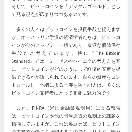
で
そして、ビットコインを「デジタルゴールド」とし
光
て見る視点が広まりつつあるのです。
る
価
多くの人々はビットコインを投資手段と捉えます
値
が、オーストリア学派の経済学者たちは、ビットコ
保
インが金のアップデート版であり、最適な価値保存
存
手段だと考えています。特に『The Bitcoin
手
Standard』では、ミーゼスやハイエクの考え方を基
段
に、ビットコインがどのようにして経済的安定を提
供できるかが論じられています。自らの資産をコン
トロールし、他者による干渉を防ぐ能力は、多くの
ビットコイン支持者にとって非常に魅力的です。
また、FINRA（米国金融業規制局）による報告
は、ビットコインや他の暗号通貨の規制上の課題を
指摘していますが、これは裏返せば、ビットコイン
の本質的な強さを強調するものでもあります。国家