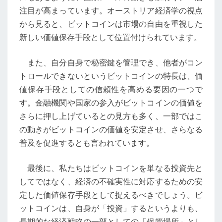
ゴ
注目が高まっています。オーストリア経済学の視点
ー
から見ると、ビットコインは市場の自由を重視した
ル
新しい価値保存手段として位置付けられています。
ド」
の
また、自分自身で秘密鍵を管理でき、他者がコン
意
トロールできないというビットコインの特長は、価
義
値保存手段としての信頼性を高める要因の一つで
す。金融機関や国家の参入がビットコインの価値を
さらに押し上げているとの見方も多く、一部ではこ
の動きがビットコインの価値を安定させ、さらなる
普及を促進するとも言われています。
最後に、私たちはビットコインを単なる投資先と
してではなく、経済の不確実性に対応するための安
定した価値保存手段として捉えるべきでしょう。ビ
ットコインは、自身が「投資」するというよりも、
長期的な経済戦略の一部としての「保管場所」とし