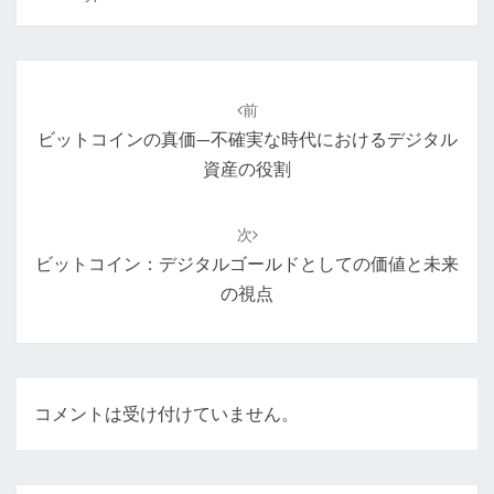
投
稿
前
ナ
ビットコインの真価—不確実な時代におけるデジタル
ビ
資産の役割
ゲ
ー
次
シ
ビットコイン：デジタルゴールドとしての価値と未来
ョ
の視点
ン
コメントは受け付けていません。