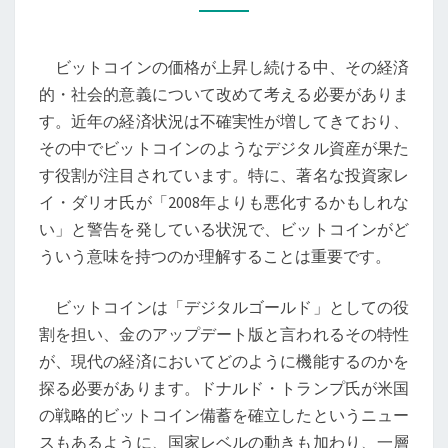
と
金
ビットコインの価格が上昇し続ける中、その経済
融
的・社会的意義について改めて考える必要がありま
市
す。近年の経済状況は不確実性が増してきており、
場
その中でビットコインのようなデジタル資産が果た
の
す役割が注目されています。特に、著名な投資家レ
変
イ・ダリオ氏が「2008年よりも悪化するかもしれな
化：
い」と警告を発している状況で、ビットコインがど
21
ういう意味を持つのか理解することは重要です。
世
紀
ビットコインは「デジタルゴールド」としての役
の
割を担い、金のアップデート版と言われるその特性
「デ
が、現代の経済においてどのように機能するのかを
ジ
探る必要があります。ドナルド・トランプ氏が米国
タ
の戦略的ビットコイン備蓄を確立したというニュー
ル
スもあるように、国家レベルの動きも加わり、一層