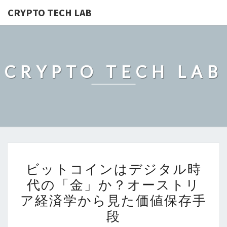
CRYPTO TECH LAB
CRYPTO TECH LAB
ビ
ビットコインはデジタル時
ッ
代の「金」か？オーストリ
ト
ア経済学から見た価値保存手
コ
イ
段
ン