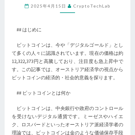
2025年4月15日
CryptoTechLab
は
デ
ジ
## はじめに
タ
ル
ビットコインは、今や「デジタルゴールド」とし
時
て多くの人々に認識されています。現在の価格は約
代
12,322,373円と高騰しており、注目度も急上昇中で
の
す。この記事では、オーストリア経済学の視点から
「金」
ビットコインの経済的・社会的意義を探ります。
か？
オ
## ビットコインとは何か
ー
ス
ビットコインは、中央銀行や政府のコントロール
ト
を受けないデジタル通貨です。ミーゼスやハイエ
リ
ク、ロスバードといったオーストリア派経済学者の
ア
理論では、ビットコインは金のような価値保存手段