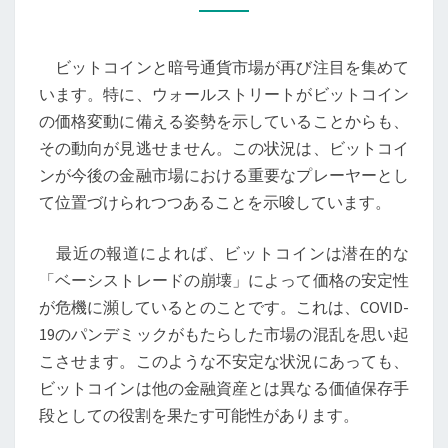
の
未
ビットコインと暗号通貨市場が再び注目を集めて
来
います。特に、ウォールストリートがビットコイン
を
の価格変動に備える姿勢を示していることからも、
考
その動向が見逃せません。この状況は、ビットコイ
え
ンが今後の金融市場における重要なプレーヤーとし
る：
て位置づけられつつあることを示唆しています。
市
場
最近の報道によれば、ビットコインは潜在的な
の
「ベーシストレードの崩壊」によって価格の安定性
変
が危機に瀕しているとのことです。これは、COVID-
動
19のパンデミックがもたらした市場の混乱を思い起
と
こさせます。このような不安定な状況にあっても、
価
ビットコインは他の金融資産とは異なる価値保存手
値
段としての役割を果たす可能性があります。
保