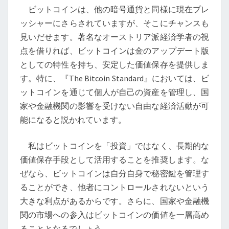
存
ビットコインは、他の暗号通貨と同様に現在プレ
手
ッシャーにさらされていますが、そこにチャンスも
段
見いだせます。著名なオーストリア派経済学者の視
と
点を借りれば、ビットコインは金のアップデート版
し
としての特性を持ち、安定した価値保存を提供しま
て
す。特に、『The Bitcoin Standard』においては、ビ
の
ットコインを通じて個人が自己の資産を管理し、国
真
家や金融機関の影響を受けない自由な経済活動が可
価
能になると説かれています。
私はビットコインを「投資」ではなく、長期的な
価値保存手段として活用することを推奨します。な
ぜなら、ビットコインは自分自身で秘密鍵を管理す
ることができ、他者にコントロールされないという
大きな利点があるからです。さらに、国家や金融機
関の市場への参入はビットコインの価値を一層高め
ることとなるでしょう。