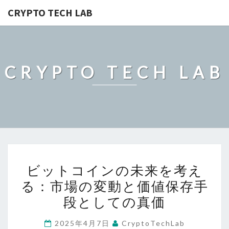
CRYPTO TECH LAB
CRYPTO TECH LAB
ビ
ビットコインの未来を考え
ッ
る：市場の変動と価値保存手
ト
段としての真価
コ
イ
2025年4月7日
CryptoTechLab
ン