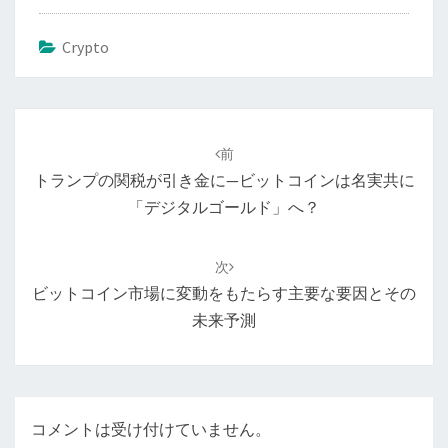
Crypto
投
稿
前
ナ
トランプの関税が引き金に—ビットコインは名実共に
ビ
「デジタルゴールド」へ？
ゲ
ー
次
シ
ビットコイン市場に変動をもたらす主要な要因とその
ョ
未来予測
ン
コメントは受け付けていません。