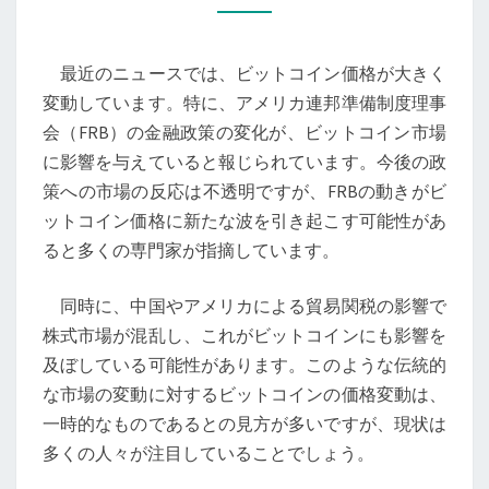
価
格
最近のニュースでは、ビットコイン価格が大きく
の
変動しています。特に、アメリカ連邦準備制度理事
乱
会（FRB）の金融政策の変化が、ビットコイン市場
高
に影響を与えていると報じられています。今後の政
下
策への市場の反応は不透明ですが、FRBの動きがビ
と
ットコイン価格に新たな波を引き起こす可能性があ
そ
ると多くの専門家が指摘しています。
の
背
同時に、中国やアメリカによる貿易関税の影響で
後
株式市場が混乱し、これがビットコインにも影響を
に
及ぼしている可能性があります。このような伝統的
あ
な市場の変動に対するビットコインの価格変動は、
る
一時的なものであるとの見方が多いですが、現状は
経
多くの人々が注目していることでしょう。
済