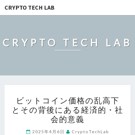
CRYPTO TECH LAB
CRYPTO TECH LAB
ビ
ビットコイン価格の乱高下
ッ
とその背後にある経済的・社
ト
会的意義
コ
イ
2025年4月6日
CryptoTechLab
ン