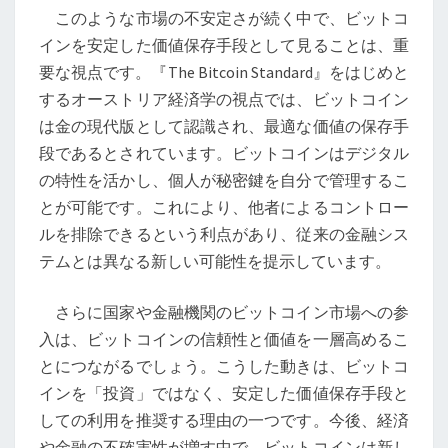
的・
このような市場の不安定さが続く中で、ビットコ
社
インを安定した価値保存手段として見ることは、重
会
要な視点です。『The Bitcoin Standard』をはじめと
的
するオーストリア経済学の視点では、ビットコイン
意
は金の現代版として認識され、最適な価値の保存手
義
段であるとされています。ビットコインはデジタル
の特性を活かし、個人が秘密鍵を自分で管理するこ
とが可能です。これにより、他者によるコントロー
ルを排除できるという利点があり、従来の金融シス
テムとは異なる新しい可能性を提示しています。
さらに国家や金融機関のビットコイン市場への参
入は、ビットコインの信頼性と価値を一層高めるこ
とにつながるでしょう。こうした動きは、ビットコ
インを「投資」ではなく、安定した価値保存手段と
しての利用を推奨する理由の一つです。今後、経済
や金融の不確実性が増す中で、ビットコインは新し