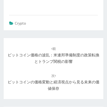
Crypto
投
稿
前
ナ
ビットコイン価格の波乱：米連邦準備制度の政策転換
ビ
とトランプ関税の影響
ゲ
ー
次
シ
ビットコインの価格変動と経済視点から見る未来の価
ョ
値保存
ン