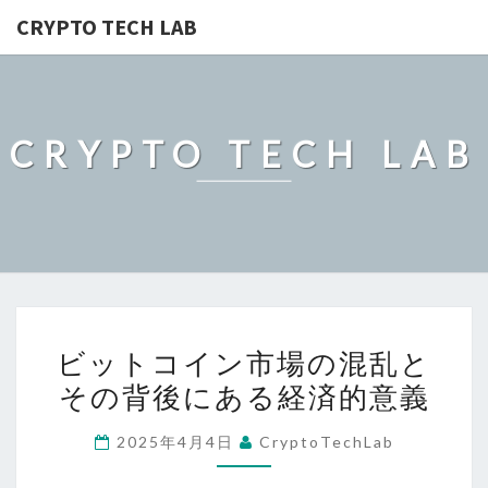
CRYPTO TECH LAB
CRYPTO TECH LAB
ビ
ビットコイン市場の混乱と
ッ
その背後にある経済的意義
ト
コ
2025年4月4日
CryptoTechLab
イ
ン