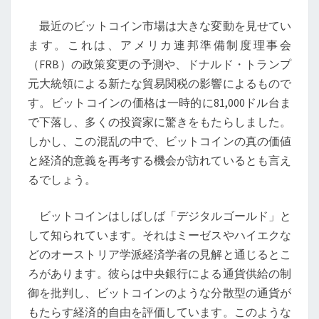
市
最近のビットコイン市場は大きな変動を見せてい
場
ます。これは、アメリカ連邦準備制度理事会
の
（FRB）の政策変更の予測や、ドナルド・トランプ
混
元大統領による新たな貿易関税の影響によるもので
乱
す。ビットコインの価格は一時的に81,000ドル台ま
と
で下落し、多くの投資家に驚きをもたらしました。
そ
しかし、この混乱の中で、ビットコインの真の価値
の
と経済的意義を再考する機会が訪れているとも言え
背
るでしょう。
後
に
ビットコインはしばしば「デジタルゴールド」と
あ
して知られています。それはミーゼスやハイエクな
る
どのオーストリア学派経済学者の見解と通じるとこ
経
ろがあります。彼らは中央銀行による通貨供給の制
済
御を批判し、ビットコインのような分散型の通貨が
的
もたらす経済的自由を評価しています。このような