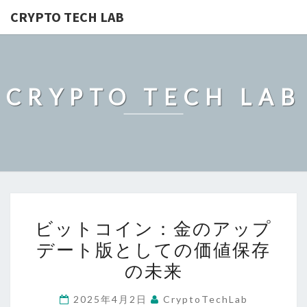
CRYPTO TECH LAB
CRYPTO TECH LAB
ビ
ビットコイン：金のアップ
ッ
デート版としての価値保存
ト
の未来
コ
イ
2025年4月2日
CryptoTechLab
ン：