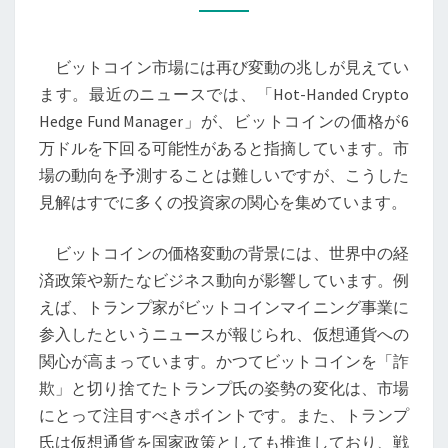
金
の
ビットコイン市場には再び変動の兆しが見えてい
ア
ます。最近のニュースでは、「Hot-Handed Crypto
ッ
Hedge Fund Manager」が、ビットコインの価格が6
プ
万ドルを下回る可能性があると指摘しています。市
デ
場の動向を予測することは難しいですが、こうした
ー
見解はすでに多くの投資家の関心を集めています。
ト
版
ビットコインの価格変動の背景には、世界中の経
と
済政策や新たなビジネス動向が影響しています。例
し
えば、トランプ家がビットコインマイニング事業に
て
参入したというニュースが報じられ、仮想通貨への
の
関心が高まっています。かつてビットコインを「詐
価
欺」と切り捨てたトランプ氏の姿勢の変化は、市場
値
にとって注目すべきポイントです。また、トランプ
保
氏は仮想通貨を国家政策としても推進しており、戦