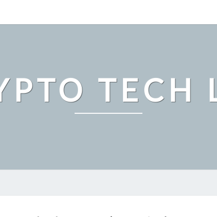
YPTO TECH 
ビ