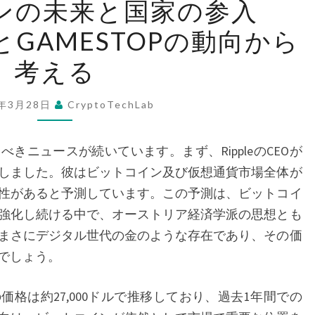
ンの未来と国家の参入
ッ
EOとGAMESTOPの動向から
ト
コ
考える
イ
ン
5年3月28日
CryptoTechLab
の
未
きニュースが続いています。まず、RippleのCEOが
来
しました。彼はビットコイン及び仮想通貨市場全体が
と
性があると予測しています。この予測は、ビットコイ
国
強化し続ける中で、オーストリア経済学派の思想とも
家
まさにデジタル世代の金のような存在であり、その価
の
でしょう。
参
入
の価格は約27,000ドルで推移しており、過去1年間での
―RIPPLE