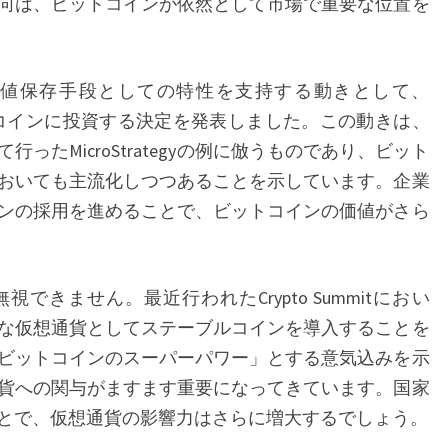
向は、ビットコインが依然として市場で重要な位置を
CEO
と
GAMESTOP
値保存手段としての特性を支持する動きとして、
の
ットコインに投資する決定を発表しました。この動きは、
動
ったMicroStrategyの例に倣うものであり、ビット
向
おいても主流化しつつあることを示しています。企業
か
ンの採用を進めることで、ビットコインの価値がさら
ら
考
え
きません。最近行われたCrypto Summitにおい
る
な仮想通貨としてステーブルコインを導入することを
ビットコインのスーパーパワー」とする意気込みを示
貨への関与がますます重要になってきています。国家
とで、仮想通貨の影響力はさらに増大するでしょう。