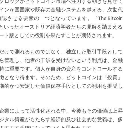
クロックがビットコイン市場へ注力する動きを見せて
ラ
インが国国家や既存の金融システムを越える、次世代
ン
せる要素の一つとなっています。『The Bitcoin
プ
イエクといったオーストリア経済学者たちの見解を踏まえる
と
ート版としての役割を果たすことが期待されます。
ブ
ラ
だけで測れるものではなく、独立した取引手段として
ッ
ら管理し、他者の干渉を受けないという利点は、金融
ク
特に重要です。個人が自身の資産をコントロールする
ロ
徴となり得ます。そのため、ビットコインは「投資」
ッ
期的かつ安定した価値保存手段としての利用を推奨し
ク
の
動
企業によって活性化される中、今後もその価値は上昇
向
ジタル資産がもたらす経済的及び社会的な意義は、多
か
ますます明確になっていくと思われます。