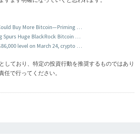
ら
見
る
Could Buy More Bitcoin—Priming …
高
ng Spurs Huge BlackRock Bitcoin …
騰
 $86,000 level on March 24, crypto …
の
要
としており、特定の投資行動を推奨するものではあり
因
責任で行ってください。