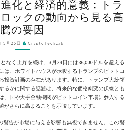
の進化と経済的意義：トラ
ッ
クロックの動向から見る高
ト
コ
騰の要因
イ
ン
5年3月25日
CryptoTechLab
の
進
く上昇を続け、3月24日には86,000ドルを超える
化
には、ホワイトハウスが示唆するトランプのビットコ
と
る投資計画の存在があります。特に、トランプ大統領
経
するかに関する話題は、将来的な価格劇変の伏線とも
済
は、国や大手金融機関がビットコイン市場に参入する
的
値がさらに高まることを示唆しています。
意
義：
の警告が市場に与える影響も無視できません。この警
ト