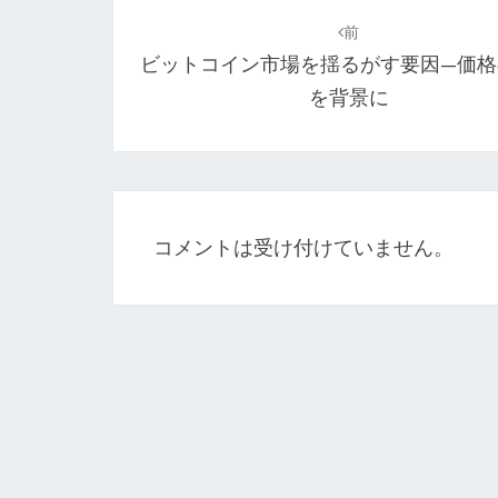
稿
前
ビットコイン市場を揺るがす要因—価格
ナ
を背景に
ビ
ゲ
ー
シ
コメントは受け付けていません。
ョ
ン