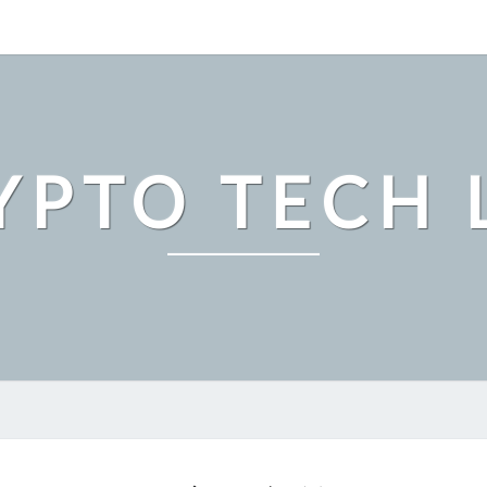
YPTO TECH 
ビ