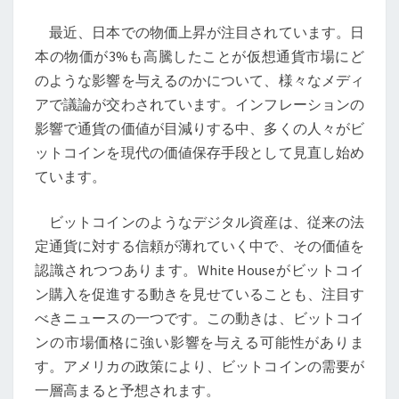
現
最近、日本での物価上昇が注目されています。日
代
本の物価が3%も高騰したことが仮想通貨市場にど
の
のような影響を与えるのかについて、様々なメディ
金
アで議論が交わされています。インフレーションの
と
影響で通貨の価値が目減りする中、多くの人々がビ
し
ットコインを現代の価値保存手段として見直し始め
て
ています。
の
役
ビットコインのようなデジタル資産は、従来の法
割
定通貨に対する信頼が薄れていく中で、その価値を
と
認識されつつあります。White Houseがビットコイ
そ
ン購入を促進する動きを見せていることも、注目す
の
べきニュースの一つです。この動きは、ビットコイ
未
ンの市場価格に強い影響を与える可能性がありま
来
す。アメリカの政策により、ビットコインの需要が
予
一層高まると予想されます。