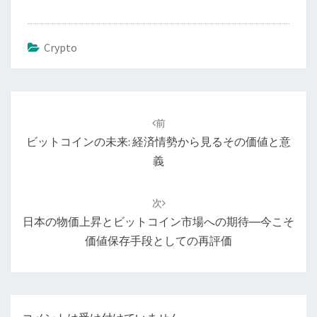
Crypto
投
稿
前
ナ
ビットコインの未来: 経済情勢から見るその価値と意
ビ
義
ゲ
ー
次
シ
日本の物価上昇とビットコイン市場への期待―今こそ
ョ
価値保存手段としての再評価
ン