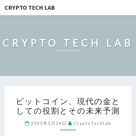
CRYPTO TECH LAB
CRYPTO TECH LAB
ビ
ビットコイン、現代の金と
ッ
しての役割とその未来予測
ト
コ
2025年3月24日
CryptoTechLab
イ
ン、