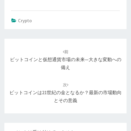
Crypto
投
稿
前
ナ
ビットコインと仮想通貨市場の未来—大きな変動への
ビ
備え
ゲ
ー
次
シ
ビットコインは21世紀の金となるか？最新の市場動向
ョ
とその意義
ン