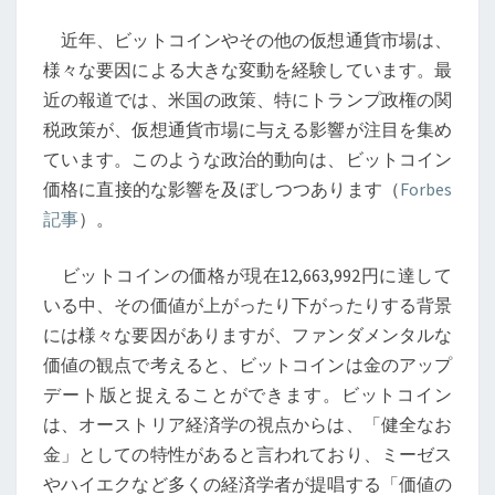
面
近年、ビットコインやその他の仮想通貨市場は、
す
様々な要因による大きな変動を経験しています。最
る
近の報道では、米国の政策、特にトランプ政権の関
変
税政策が、仮想通貨市場に与える影響が注目を集め
化
ています。このような政治的動向は、ビットコイン
と
価格に直接的な影響を及ぼしつつあります（
Forbes
ビ
記事
）。
ッ
ト
ビットコインの価格が現在12,663,992円に達して
コ
いる中、その価値が上がったり下がったりする背景
イ
には様々な要因がありますが、ファンダメンタルな
ン
価値の観点で考えると、ビットコインは金のアップ
の
デート版と捉えることができます。ビットコイン
真
は、オーストリア経済学の視点からは、「健全なお
価
金」としての特性があると言われており、ミーゼス
やハイエクなど多くの経済学者が提唱する「価値の