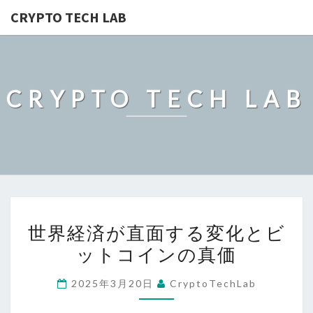
CRYPTO TECH LAB
CRYPTO TECH LAB
世
世界経済が直面する変化とビ
界
ットコインの真価
経
済
2025年3月20日
CryptoTechLab
が
直