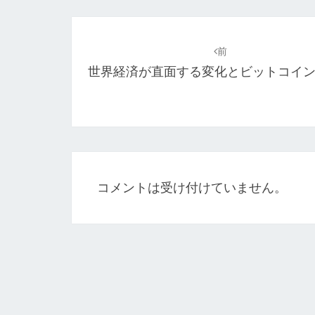
投
稿
前
世界経済が直面する変化とビットコイ
ナ
ビ
ゲ
ー
シ
コメントは受け付けていません。
ョ
ン