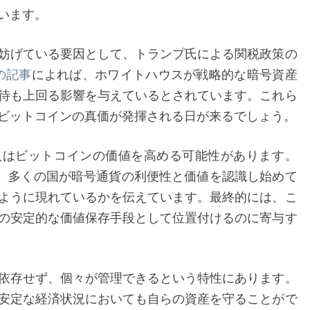
最
います。
新
妨げている要因として、トランプ氏による関税政策の
の
’sの記事
によれば、ホワイトハウスが戦略的な暗号資産
市
待も上回る影響を与えているとされています。これら
場
ビットコインの真価が発揮される日が来るでしょう。
動
向
はビットコインの価値を高める可能性があります。
と
、多くの国が暗号通貨の利便性と価値を認識し始めて
そ
ように現れているかを伝えています。最終的には、こ
の
の安定的な価値保存手段として位置付けるのに寄与す
意
義
依存せず、個々が管理できるという特性にあります。
安定な経済状況においても自らの資産を守ることがで