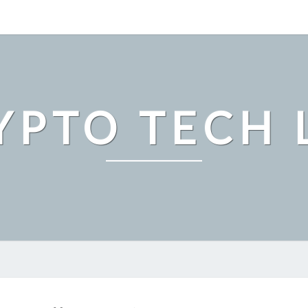
YPTO TECH 
ビ