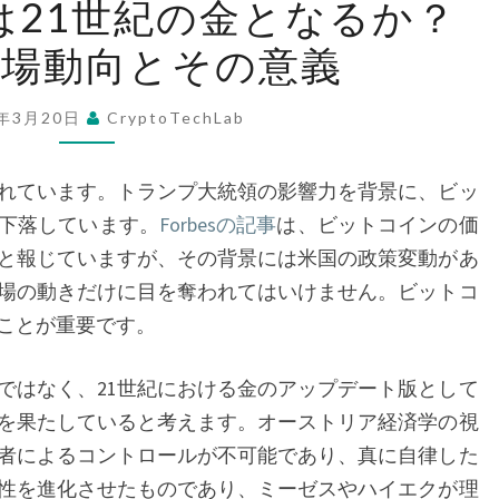
は21世紀の金となるか？
ッ
市場動向とその意義
ト
コ
イ
5年3月20日
CryptoTechLab
ン
は
れています。トランプ大統領の影響力を背景に、ビッ
21
下落しています。
Forbesの記事
は、ビットコインの価
世
と報じていますが、その背景には米国の政策変動があ
紀
場の動きだけに目を奪われてはいけません。ビットコ
の
ことが重要です。
金
と
はなく、21世紀における金のアップデート版として
な
を果たしていると考えます。オーストリア経済学の視
る
者によるコントロールが不可能であり、真に自律した
か？
性を進化させたものであり、ミーゼスやハイエクが理