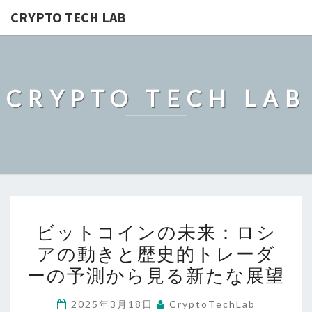
CRYPTO TECH LAB
CRYPTO TECH LAB
ビ
ビットコインの未来：ロシ
ッ
アの動きと歴史的トレーダ
ト
ーの予測から見る新たな展望
コ
イ
2025年3月18日
CryptoTechLab
ン