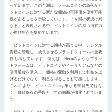
ダ
っています。この予測は、メームコインの急落がビ
ー
ットコインに対する新たな価値の再評価を促す可能
の
性があることを示唆しています。「今回の状況は異
予
なる」と表現される中、ビットコインの持つ潜在力
測
が再び焦点を集めています。
か
ら
ビットコインに対する期待が高まる中、デジタル
見
資産を管理し、成長させるプラットフォームの重要
る
性も増しています。例えば、Nexoのようなプラッ
新
トフォームは、ビットコインやイーサリアムなどの
た
暗号通貨を購入し、価格の変動を利用して利益を上
な
げるだけでなく、利息を得ることも可能にします。
展
これにより、ビットコインは単なる投資先ではな
望
く、価値保存の手段としての側面が強化されていま
す。
ビットコインは、金のアップデート版として最適