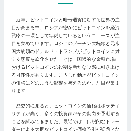
の
未
近年、ビットコインと暗号通貨に対する世界の注
来：
目が高まる中、ロシアが密かにビットコインを経済
ロ
戦略の一環として準備しているというニュースが注
シ
目を集めています。ロシアのプーチン大統領と元米
ア
国大統領のドナルド・トランプがビットコインに対
の
する態度を軟化させたことは、国際的な金融市場に
動
おけるビットコインの役割を新たな段階に引き上げ
き
る可能性があります。こうした動きがビットコイン
と
の価格にどのような影響を与えるのか、注目が集ま
歴
ります。
史
的
歴史的に見ると、ビットコインの価格はボラティ
ト
リティが高く、多くの投資家がその動向を予測する
レ
ことを試みてきました。最近では、伝説的なトレー
ー
ダーによる大胆なビットコイン価格予測が話題とな