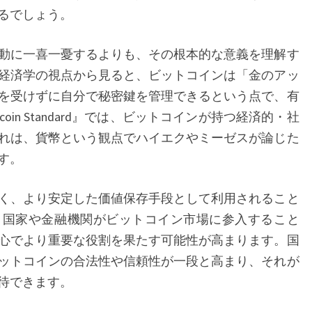
手
るでしょう。
段」
動に一喜一憂するよりも、その根本的な意義を理解す
と
経済学の視点から見ると、ビットコインは「金のアッ
し
を受けずに自分で秘密鍵を管理できるという点で、有
て
coin Standard』では、ビットコインが持つ経済的・社
の
れは、貨幣という観点でハイエクやミーゼスが論じた
ポ
す。
テ
ン
く、より安定した価値保存手段として利用されること
シ
、国家や金融機関がビットコイン市場に参入すること
ャ
心でより重要な役割を果たす可能性が高まります。国
ル
ットコインの合法性や信頼性が一段と高まり、それが
待できます。