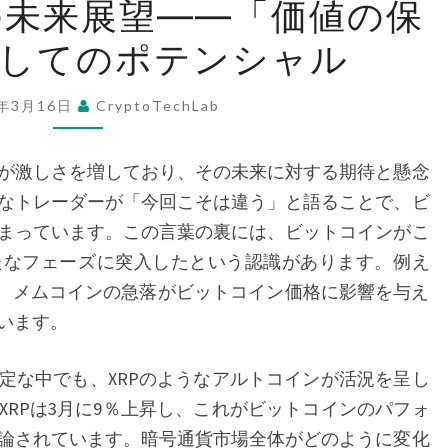
の未来展望――「価値の保
ッ
としてのポテンシャル
ト
コ
イ
5年3月16日
CryptoTechLab
ン
の
が激しさを増しており、その未来に対する期待と懸念
未
なトレーダーが「今回こそは違う」と語ることで、ビ
来
まっています。この言葉の裏には、ビットコインがこ
展
たなフェーズに突入したという認識があります。例え
望
の報告では、メムコインの急落がビットコイン価格に影響を与え
――「価
います。
値
の
な中でも、XRPのようなアルトコインが活況を呈し
保
XRPは3月に9％上昇し、これがビットコインのパフォ
存
論されています。暗号通貨市場全体がどのように変化