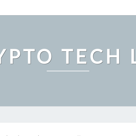
YPTO TECH 
ビ