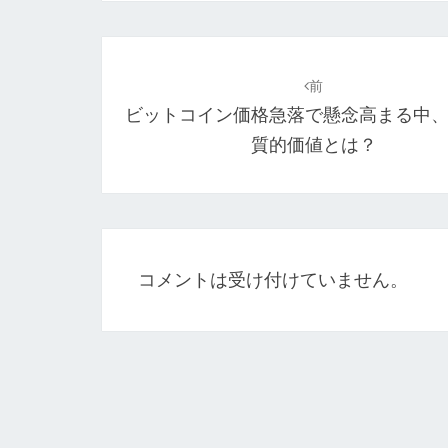
投
稿
前
ビットコイン価格急落で懸念高まる中
ナ
質的価値とは？
ビ
ゲ
ー
シ
コメントは受け付けていません。
ョ
ン