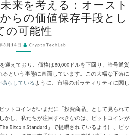
の未来を考える：オースト
ッ
点からの価値保存手段とし
ト
コ
ての可能性
イ
ン
5年3月14日
CryptoTechLab
の
未
迎えており、価格は80,000ドルを下回り、暗号通貨
来
れるという事態に直面しています。この大幅な下落に
を
警鐘を鳴らしている
ように、市場のボラティリティに関し
考
え
る：
ビットコインがいまだに「投資商品」として見られて
オ
しかし、私たちが注目すべきなのは、ビットコインが
ー
Bitcoin Standard』で提唱されているように、ビッ
ス