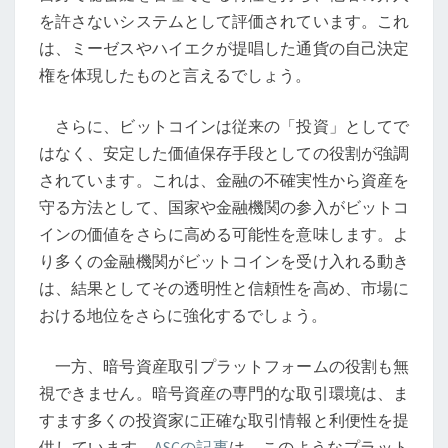
オ
を許さないシステムとして評価されています。これ
ー
は、ミーゼスやハイエクが提唱した通貨の自己決定
ス
権を体現したものと言えるでしょう。
ト
リ
さらに、ビットコインは従来の「投資」としてで
ア
はなく、安定した価値保存手段としての役割が強調
経
されています。これは、金融の不確実性から資産を
済
守る方法として、国家や金融機関の参入がビットコ
学
インの価値をさらに高める可能性を意味します。よ
か
り多くの金融機関がビットコインを受け入れる動き
ら
は、結果としてその透明性と信頼性を高め、市場に
の
おける地位をさらに強化するでしょう。
考
察
一方、暗号資産取引プラットフォームの役割も無
視できません。暗号資産の専門的な取引環境は、ま
すます多くの投資家に正確な取引情報と利便性を提
供しています。
ASCの記事
は、このようなプラット