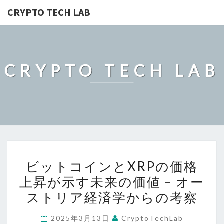
CRYPTO TECH LAB
CRYPTO TECH LAB
ビ
ビットコインとXRPの価格
ッ
上昇が示す未来の価値 – オー
ト
ストリア経済学からの考察
コ
イ
2025年3月13日
CryptoTechLab
ン