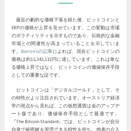
と
XRP
最近の劇的な価格下落を経た後、ビットコインと
の
XRPの価格が上昇を見せています。この変動は市場
価
のボラティリティを示すものであり、伝統的な金融
格
市場との関連性が高まっていることを示していま
上
す。
Barron’sの記事
によれば、現在ビットコインの
昇
価格は約12,342,132円に達しています。これは単な
が
る価格上昇ではなく、ビットコインの価値保存手段
示
としての重要な証です。
す
未
ビットコインは「デジタルゴールド」として、そ
来
の特性がより注目されています。オーストリア経済
の
学の視点から見れば、この仮想通貨は金のアップデ
価
ート版であり、価値保存手段として最適です。
値
『The Bitcoin Standard』では、ビットコインが自分
–
自身で秘密鍵を管理できる特性を持ち、他者の介入