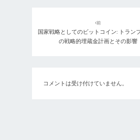
投
稿
前
国家戦略としてのビットコイン: トラン
ナ
の戦略的埋蔵金計画とその影響
ビ
ゲ
ー
シ
コメントは受け付けていません。
ョ
ン