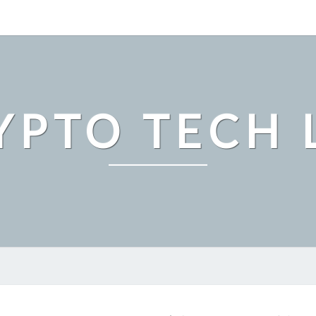
YPTO TECH 
ト