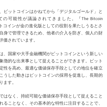
備
、ビットコインはかねてから「デジタルゴールド」と
策
可能性が議論されてきました。『The Bitcoin
—
、ビットコインが金の進化版としての役割を果たしうるとさ
市
自身で管理できるため、他者の介入を防ぎ、個人の財
場
評価されています。
へ
の
は、国家や大手金融機関がビットコインという新しい
影
象徴的な出来事として捉えることができます。ビット
響
定性を高め、最適な価値保存手段としての地位を確立
と
こうした動きはビットコインの採用を促進し、長期的
そ
ります。
の
意
ではなく、持続可能な価値保存手段として捉えること
義
れることなく、その基本的な特性に注目することで、