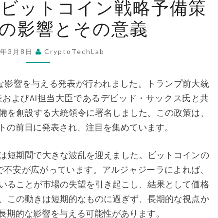
のビットコイン戦略予備策
ラ
への影響とその意義
ン
プ
政
5年3月8日
CryptoTechLab
権
の
きな影響を与える発表が行われました。トランプ前大統
ビ
およびAI担当大臣であるデビッド・サックス氏と共
ッ
備を創設する大統領令に署名しました。この政策は、
ト
トの前日に発表され、注目を集めています。
コ
イ
は短期間で大きな波乱を迎えました。ビットコインの
ン
で不安が広がっています。アルジャジーラによれば、
戦
いることが市場の失望を引き起こし、結果として価格
略
、この動きは短期的なものに過ぎず、長期的な視点か
予
長期的な影響を与える可能性があります。