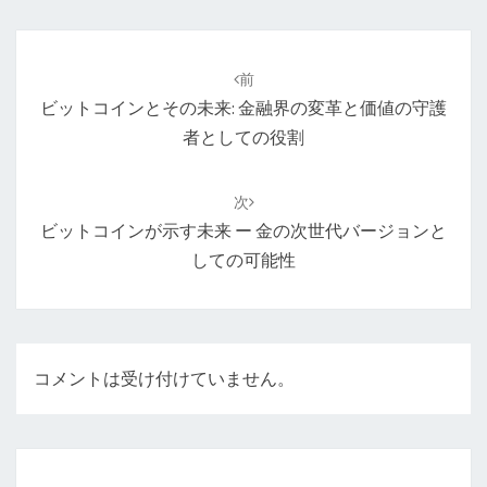
投
稿
前
ナ
ビットコインとその未来: 金融界の変革と価値の守護
ビ
者としての役割
ゲ
ー
次
シ
ビットコインが示す未来 ー 金の次世代バージョンと
ョ
しての可能性
ン
コメントは受け付けていません。