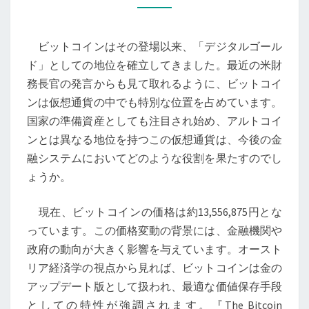
の
特
ビットコインはその登場以来、「デジタルゴール
別
ド」としての地位を確立してきました。最近の米財
な
務長官の発言からも見て取れるように、ビットコイ
地
ンは仮想通貨の中でも特別な位置を占めています。
位
国家の準備資産としても注目され始め、アルトコイ
と
ンとは異なる地位を持つこの仮想通貨は、今後の金
そ
融システムにおいてどのような役割を果たすのでし
の
ょうか。
未
来
現在、ビットコインの価格は約13,556,875円とな
—
っています。この価格変動の背景には、金融機関や
金
政府の動向が大きく影響を与えています。オースト
融
リア経済学の視点から見れば、ビットコインは金の
の
アップデート版として扱われ、最適な価値保存手段
新
としての特性が強調されます。『The Bitcoin