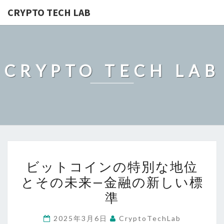
CRYPTO TECH LAB
CRYPTO TECH LAB
ビ
ビットコインの特別な地位
ッ
とその未来—金融の新しい標
ト
準
コ
イ
2025年3月6日
CryptoTechLab
ン