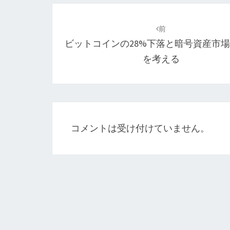
投
稿
前
ビットコインの28%下落と暗号資産市
ナ
を考える
ビ
ゲ
ー
シ
コメントは受け付けていません。
ョ
ン