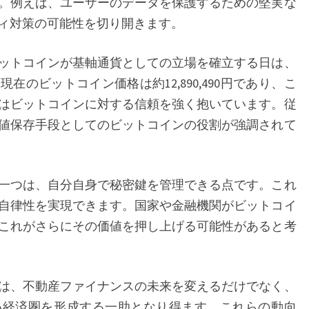
。例えば、ユーザーのデータを保護するための堅実な
新！
ィ対策の可能性を切り開きます。
WEB
API
ットコインが基軸通貨としての立場を確立する日は、
の
のビットコイン価格は約12,890,490円であり、こ
安
はビットコインに対する信頼を強く抱いています。従
全
値保存手段としてのビットコインの役割が強調されて
性
と
ビ
一つは、自分自身で秘密鍵を管理できる点です。これ
ッ
自律性を実現できます。国家や金融機関がビットコイ
ト
これがさらにその価値を押し上げる可能性があると考
コ
イ
ン
は、不動産ファイナンスの未来を変えるだけでなく、
が
い経済圏を形成する一助となり得ます。これらの動向