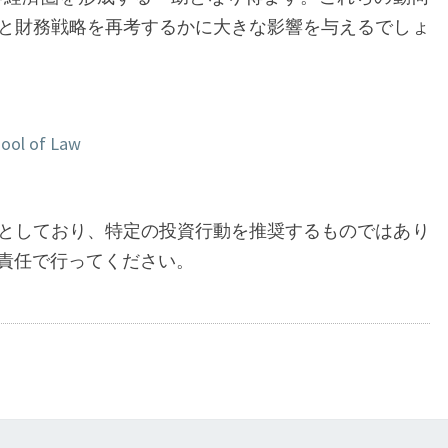
描
と財務戦略を再考するかに大きな影響を与えるでしょ
く
未
来
hool of Law
としており、特定の投資行動を推奨するものではあり
責任で行ってください。