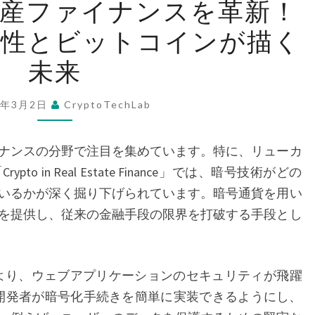
動産ファイナンスを革新！
号
安全性とビットコインが描く
技
術
未来
が
不
5年3月2日
CryptoTechLab
動
産
ナンスの分野で注目を集めています。特に、リューカ
フ
 in Real Estate Finance」では、暗号技術がどの
ァ
いるかが深く掘り下げられています。暗号通貨を用い
イ
を提供し、従来の金融手段の限界を打破する手段とし
ナ
ン
ス
の登場により、ウェブアプリケーションのセキュリティが飛躍
を
、開発者が暗号化手続きを簡単に実装できるようにし、
革