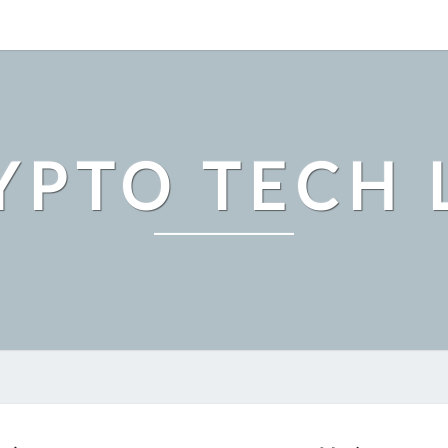
YPTO TECH 
暗