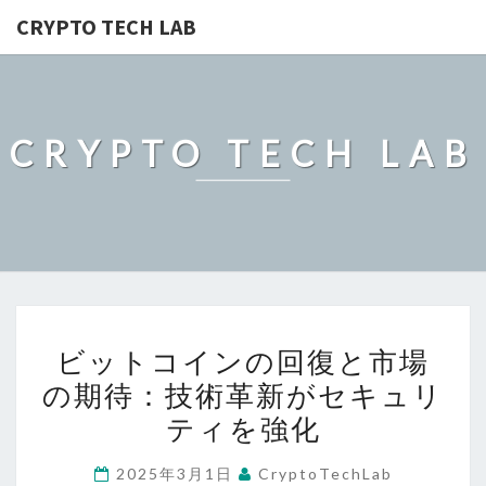
CRYPTO TECH LAB
CRYPTO TECH LAB
ビ
ビットコインの回復と市場
ッ
の期待：技術革新がセキュリ
ト
ティを強化
コ
イ
2025年3月1日
CryptoTechLab
ン