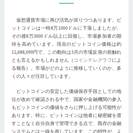
の
回
仮想通貨市場に再び活気が戻りつつあります。ビ
復
ットコインは一時8万1000ドルに下落しましたが、
と
その後8万3000ドル以上に回復し、市場参加者の期
市
待を高めています。現在のビットコイン価格は約
場
12,688,099円で、この動向は3月の市場反発の前触れ
の
とも言えるかもしれません（
コインテレグラフ
によ
期
る報告）。市場がどのように推移していくのか、多
待：
くの人々が注目しています。
技
術
ビットコインの安定した価値保存手段としての地
革
位が改めて確認される中で、国家や金融機関の参入
新
もビットコインの価値をさらに押し上げる可能性が
が
あります。特に、ビットコインは他者に秘密鍵を渡
セ
すことなく自分自身で管理できる点で、既存の金融
キ
システムとは一線を画しています。この特性が、よ