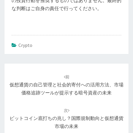
の投資行動を推奨するものではありません。最終的
な判断はご自身の責任で行ってください。
Crypto
投
稿
前
ナ
仮想通貨の自己管理と社会的寄付への活用方法、市場
ビ
価格追跡ツールが提示する暗号資産の未来
ゲ
ー
次
シ
ビットコイン底打ちの兆し？国際規制動向と仮想通貨
ョ
市場の未来
ン